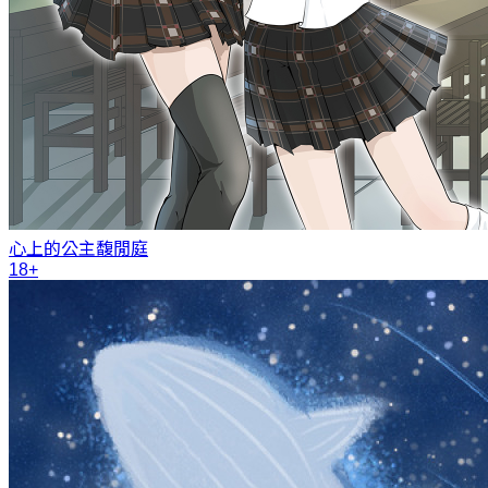
心上的公主
馥閒庭
18+