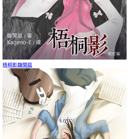
梧桐影
馥閒庭