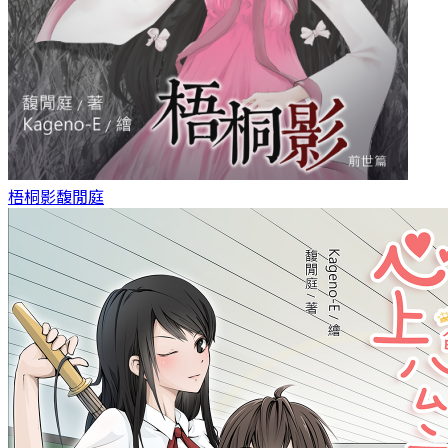
梧桐影
馥閒庭