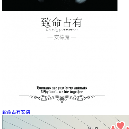
致命占有
安德