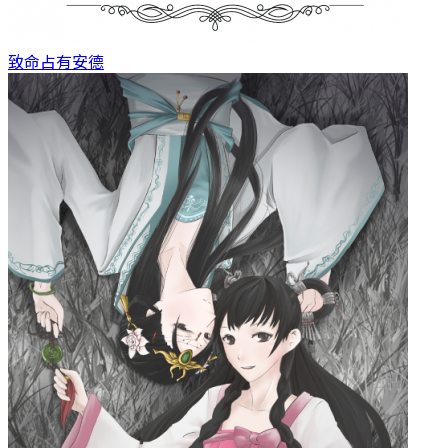
致命占有
安德