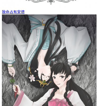
致命占有
安德