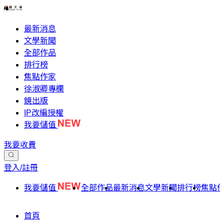
最新消息
文學新聞
全部作品
排行榜
焦點作家
徐淑卿專欄
鏡出版
IP改編授權
我要儲值
我要收費
登入/註冊
我要儲值
全部作品
最新消息
文學新聞
排行榜
焦點
首頁