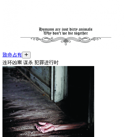
致命占有
连环凶案 谋杀 犯罪进行时