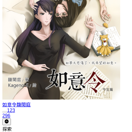
如意令
馥閒庭
1
2
3
296
探索