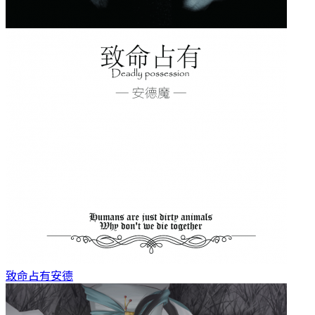
致命占有
安德