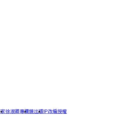
作家
徐淑卿專欄
鏡出版
IP改編授權