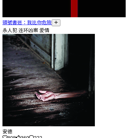
頭號書迷：我比你危險
杀人犯 连环凶案 爱情
安德