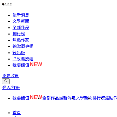
最新消息
文學新聞
全部作品
排行榜
焦點作家
徐淑卿專欄
鏡出版
IP改編授權
我要儲值
我要收費
登入/註冊
我要儲值
全部作品
最新消息
文學新聞
排行榜
焦點
首頁