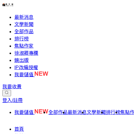
最新消息
文學新聞
全部作品
排行榜
焦點作家
徐淑卿專欄
鏡出版
IP改編授權
我要儲值
我要收費
登入/註冊
我要儲值
全部作品
最新消息
文學新聞
排行榜
焦點
首頁