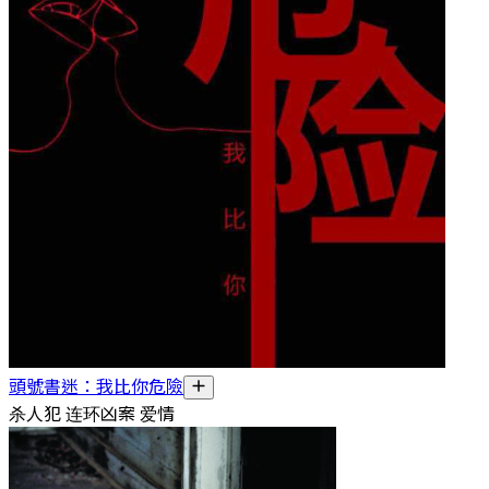
頭號書迷：我比你危險
杀人犯 连环凶案 爱情