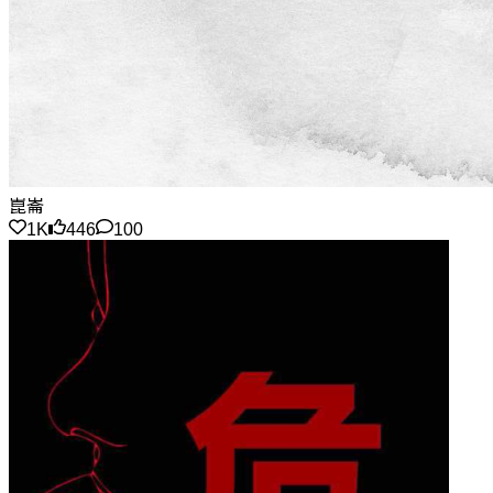
崑崙
1K
446
100