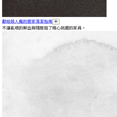
獻給殺人魔的居家清潔指南
不讓亂噴的鮮血與殘肢毀了精心挑選的家具。