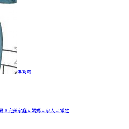
洪秀滿
暴
# 完美家庭
# 媽媽
# 家人
# 犧牲