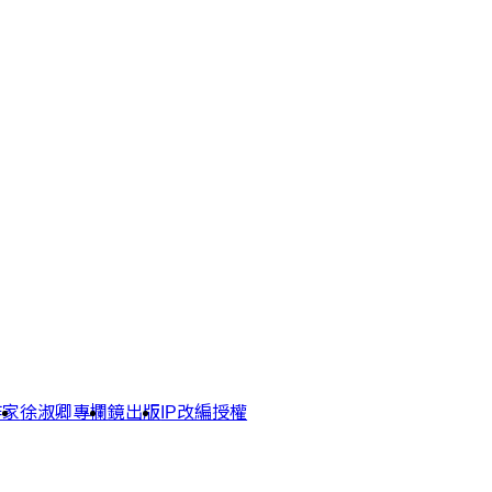
作家
徐淑卿專欄
鏡出版
IP改編授權