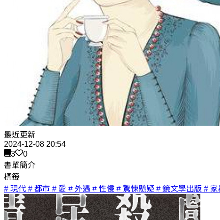
最近更新
2024-12-08 20:54
3
0
書單簡介
標籤
# 現代
# 都市
# 愛
# 外遇
# 性侵
# 驚悚懸疑
# 鏡文學出版
# 家