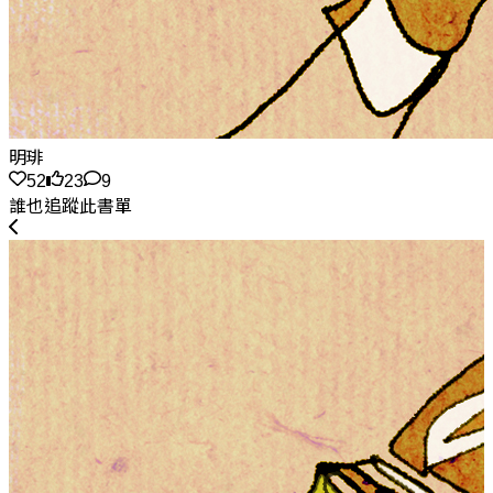
明琲
52
23
9
誰也追蹤此書單