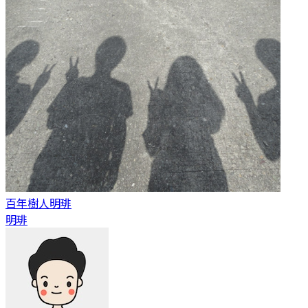
百年樹人
明琲
明琲