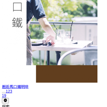
邂逅馬口鐵
明琲
1
2
3
19
探索