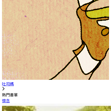
吐司媽
熱門書單
懷念