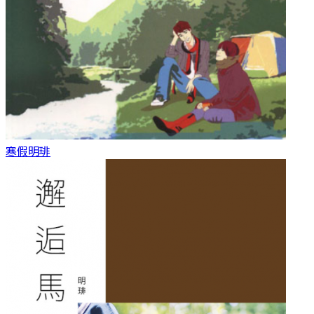
寒假
明琲