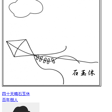
四十天晴
石玉休
百年樹人