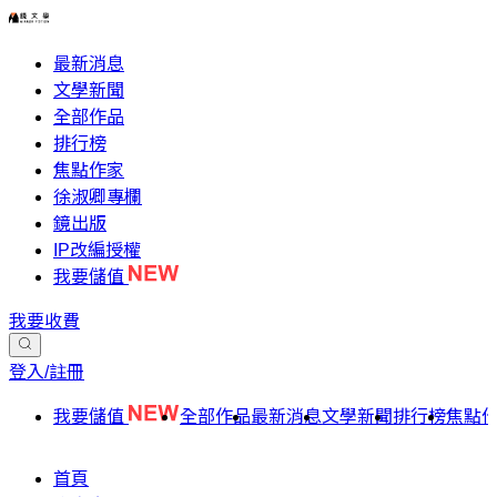
最新消息
文學新聞
全部作品
排行榜
焦點作家
徐淑卿專欄
鏡出版
IP改編授權
我要儲值
我要收費
登入/註冊
我要儲值
全部作品
最新消息
文學新聞
排行榜
焦點
首頁