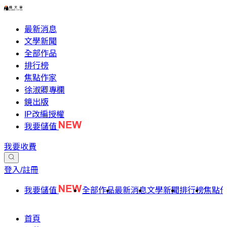
最新消息
文學新聞
全部作品
排行榜
焦點作家
徐淑卿專欄
鏡出版
IP改編授權
我要儲值
我要收費
登入/註冊
我要儲值
全部作品
最新消息
文學新聞
排行榜
焦點
首頁