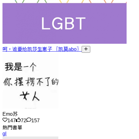
呵，谁要给凯莎生崽子 〖凯莫abo〗
Emo苏
147
72
157
熱門書單
gl