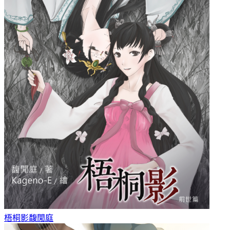
梧桐影
馥閒庭