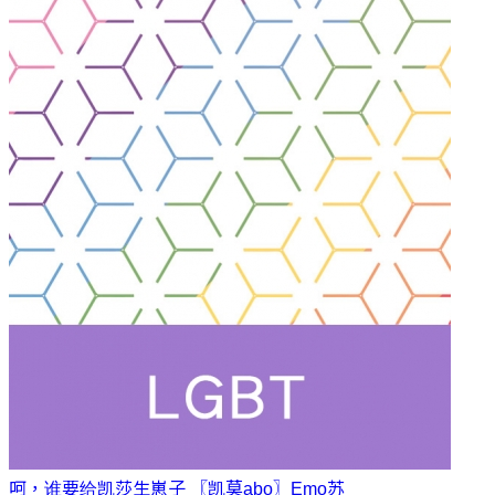
呵，谁要给凯莎生崽子 〖凯莫abo〗
Emo苏