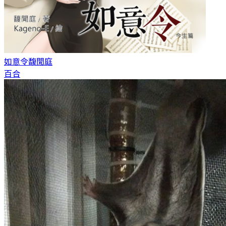
如意令
馥閒庭
百合