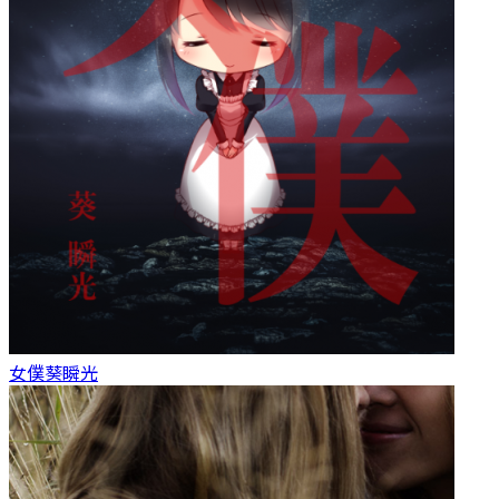
女僕
葵瞬光