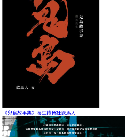
《鬼島故事集》長生禮儀社
飲馬人