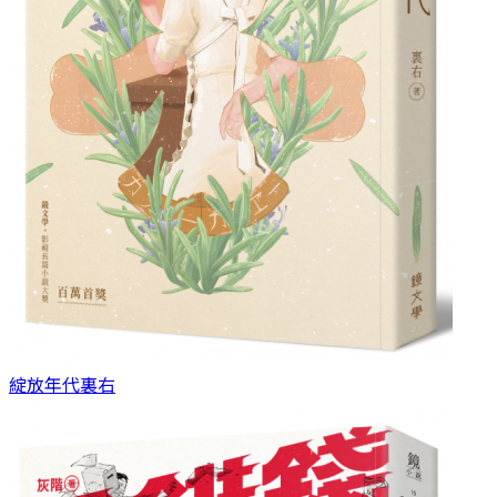
綻放年代
裏右