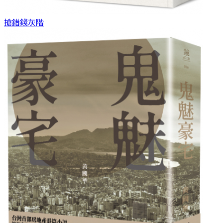
搶錯錢
灰階