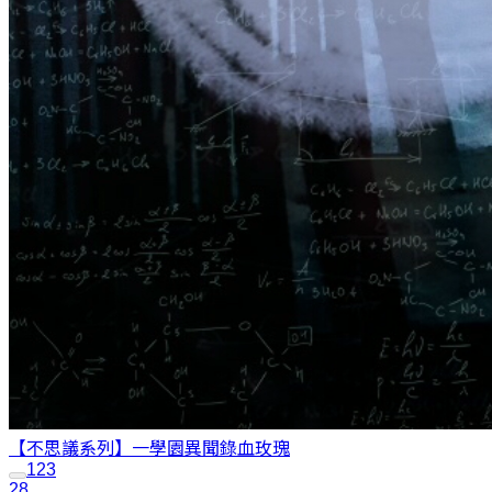
【不思議系列】一學園異聞錄
血玫瑰
1
2
3
28