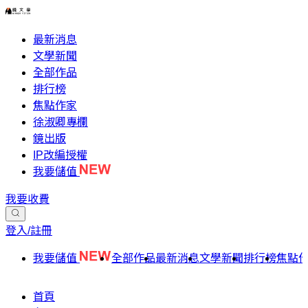
最新消息
文學新聞
全部作品
排行榜
焦點作家
徐淑卿專欄
鏡出版
IP改編授權
我要儲值
我要收費
登入/註冊
我要儲值
全部作品
最新消息
文學新聞
排行榜
焦點
首頁