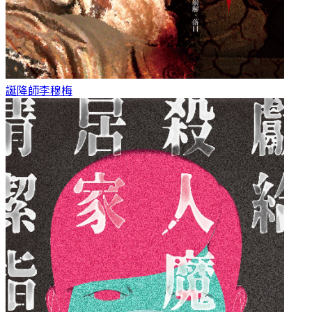
誕降師
李穆梅