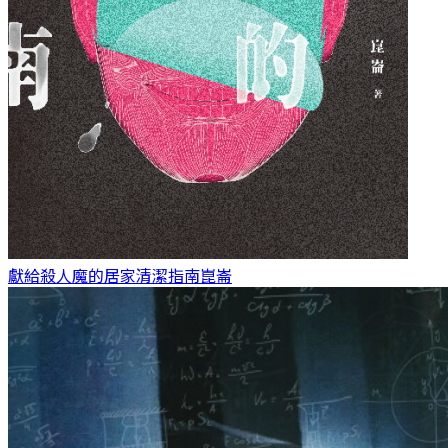
獻給殺人魔的居家清潔指南
崑崙