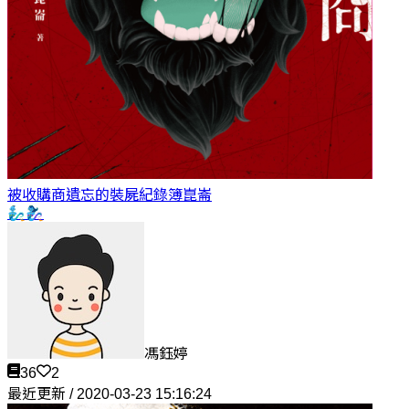
被收購商遺忘的裝屍紀錄簿
崑崙
🧞‍♂️🧞‍♀️
馮鈺婷
36
2
最近更新 / 2020-03-23 15:16:24