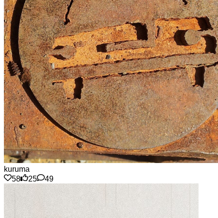
kuruma
58
25
49