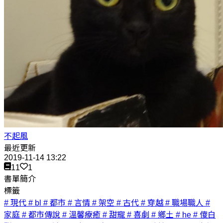
不起風
最近更新
2019-11-14 13:22
11
1
書單簡介
標籤
# 現代
# bl
# 都市
# 言情
# 架空
# 古代
# 穿越
# 職場職人
#
家庭
# 都市傳說
# 溫馨療癒
# 甜寵
# 喜劇
# 鄉土
# he
# 傻白