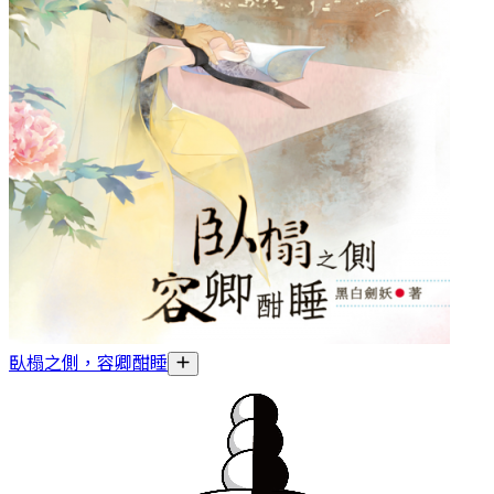
臥榻之側，容卿酣睡