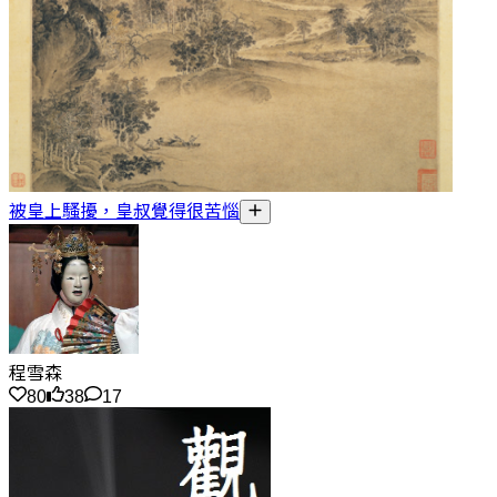
被皇上騷擾，皇叔覺得很苦惱
程雪森
80
38
17