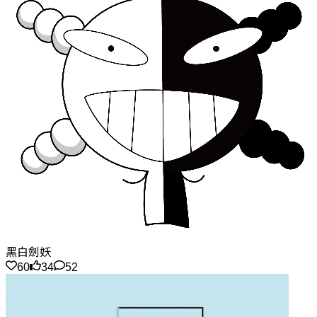
黑白劍妖
60
34
52