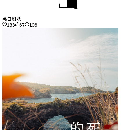
黑白劍妖
133
67
106