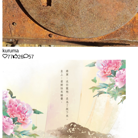
kuruma
77
26
57