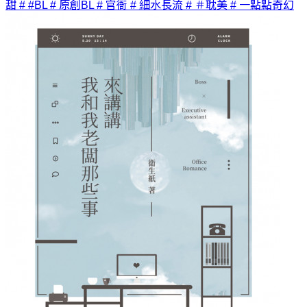
甜
# #BL
# 原創BL
# 官衙
# 細水長流
# ＃耽美
# 一點點奇幻