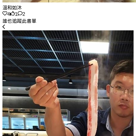
溫和如沐
4
1
2
誰也追蹤此書單