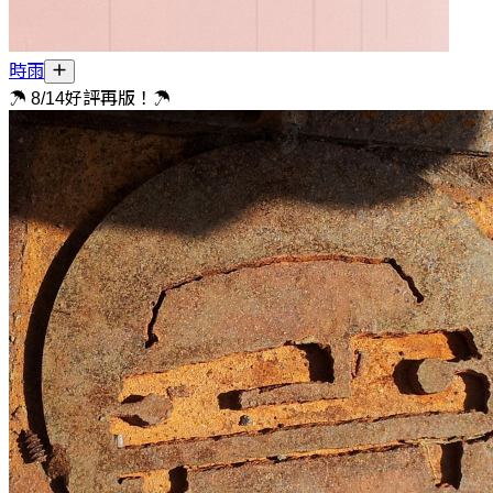
時雨
☂ 8/14好評再版！☂