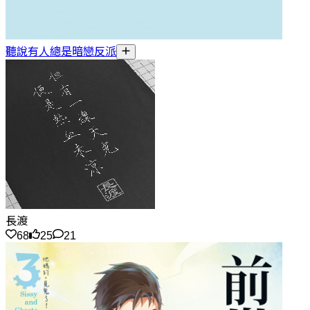
聽說有人總是暗戀反派
長渡
68
25
21