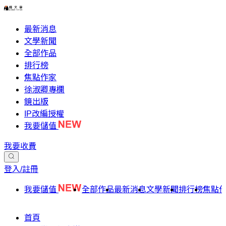
最新消息
文學新聞
全部作品
排行榜
焦點作家
徐淑卿專欄
鏡出版
IP改編授權
我要儲值
我要收費
登入/註冊
我要儲值
全部作品
最新消息
文學新聞
排行榜
焦點
首頁