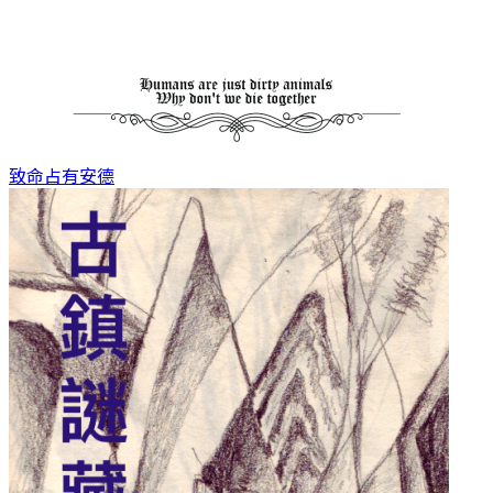
致命占有
安德