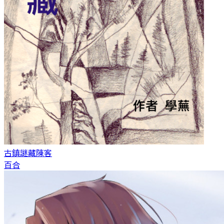
古鎮謎藏
陳客
百合