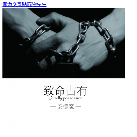
奪命交叉點
寵物先生