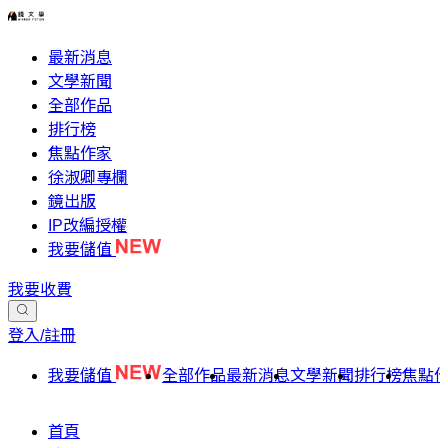
最新消息
文學新聞
全部作品
排行榜
焦點作家
徐淑卿專欄
鏡出版
IP改編授權
我要儲值
我要收費
登入/註冊
我要儲值
全部作品
最新消息
文學新聞
排行榜
焦點
首頁