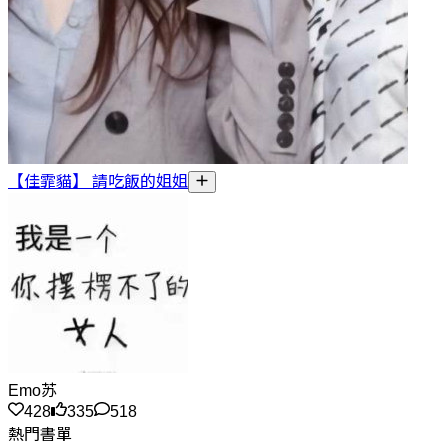
【佳霏貓】 請吃飯的姐姐
Emo苏
428
335
518
熱門書單