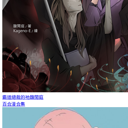
霸道總裁的祂
馥閒庭
百合漫合集