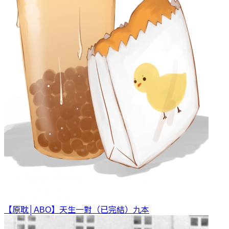
【原耽│ABO】天生一對（已完結）
九本