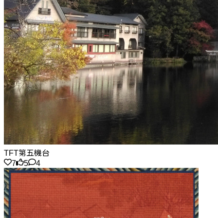
TFT第五機台
7
5
4