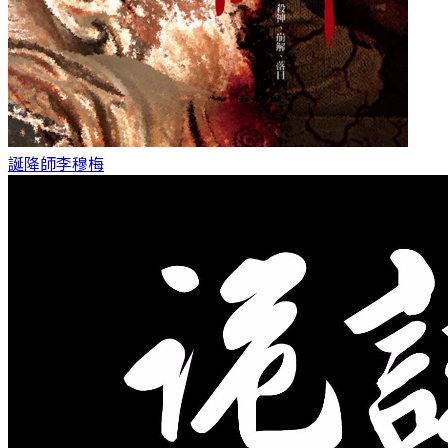
誕降師
李穆梅