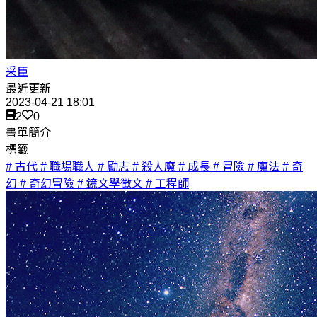
采臣
最近更新
2023-04-21 18:01
2
0
書單簡介
標籤
# 古代
# 職場職人
# 勵志
# 殺人魔
# 成長
# 冒險
# 魔法
# 奇
幻
# 奇幻冒險
# 鏡文學徵文
# 工程師