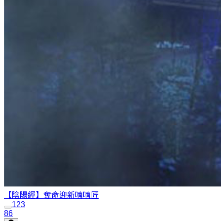
【陰陽經】奪命迎新
喃喃匠
1
2
3
86