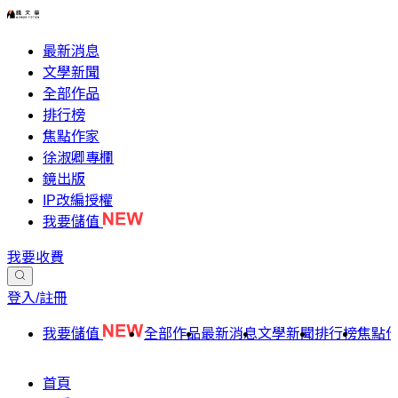
最新消息
文學新聞
全部作品
排行榜
焦點作家
徐淑卿專欄
鏡出版
IP改編授權
我要儲值
我要收費
登入/註冊
我要儲值
全部作品
最新消息
文學新聞
排行榜
焦點
首頁