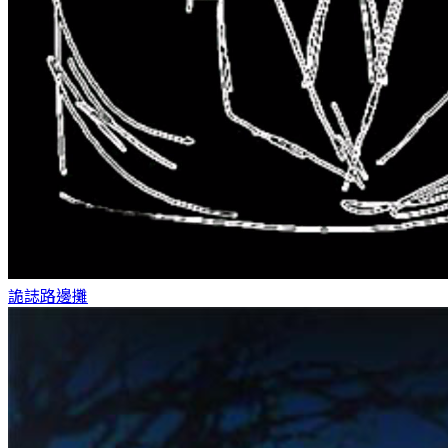
詭誌
路邊攤