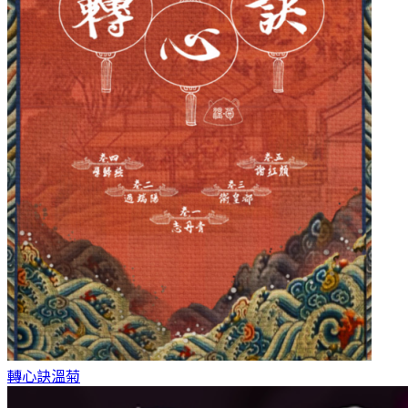
轉心訣
溫菊