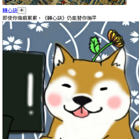
轉心訣
即使你傷痕累累，《轉心訣》仍能替你撫平