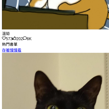
溫菊
573
202
6K
熱門書單
存著慢慢看