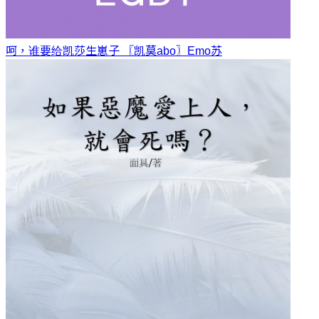
呵，谁要给凯莎生崽子 〖凯莫abo〗
Emo苏