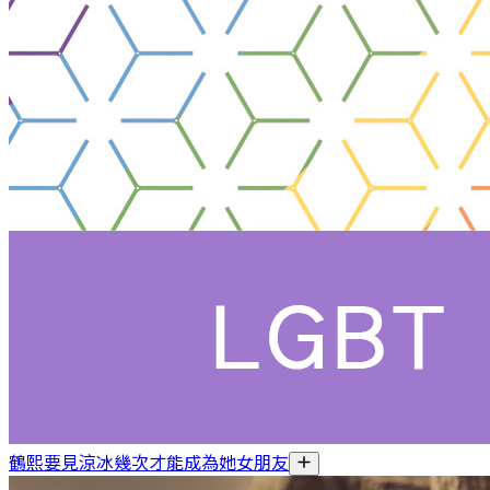
鶴熙要見涼冰幾次才能成為她女朋友