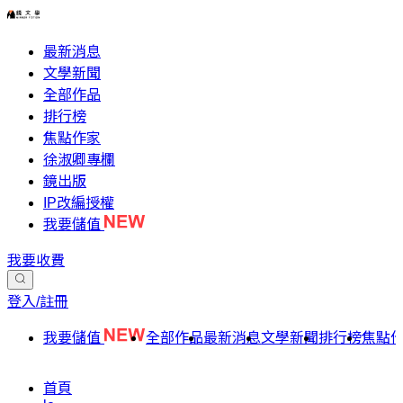
最新消息
文學新聞
全部作品
排行榜
焦點作家
徐淑卿專欄
鏡出版
IP改編授權
我要儲值
我要收費
登入/註冊
我要儲值
全部作品
最新消息
文學新聞
排行榜
焦點
首頁