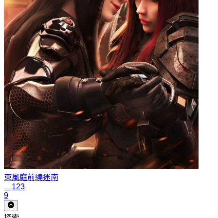
東風庭前繞
迷南
1
2
3
9
探索