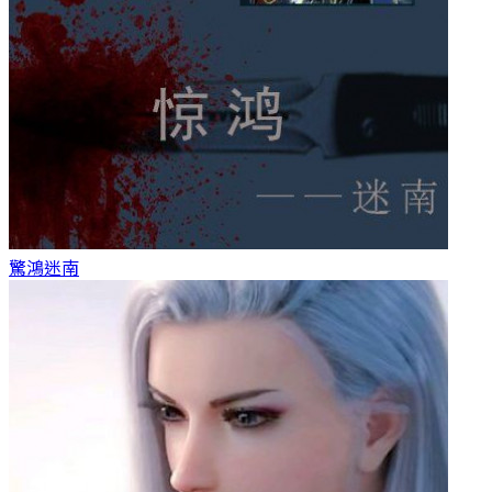
驚鴻
迷南