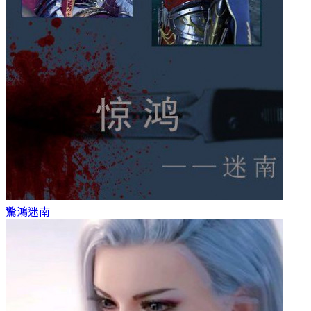
驚鴻
迷南