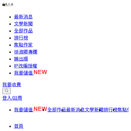
最新消息
文學新聞
全部作品
排行榜
焦點作家
徐淑卿專欄
鏡出版
IP改編授權
我要儲值
我要收費
登入/註冊
我要儲值
全部作品
最新消息
文學新聞
排行榜
焦點
首頁