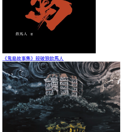
《鬼島故事集》殺破狼
飲馬人