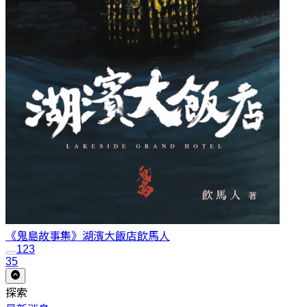
《鬼島故事集》湖濱大飯店
飲馬人
1
2
3
35
探索