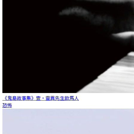
《鬼島故事集》壹・靈異先生
飲馬人
恐怖