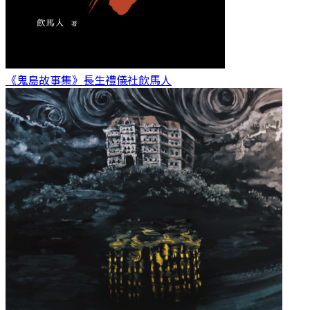
《鬼島故事集》長生禮儀社
飲馬人