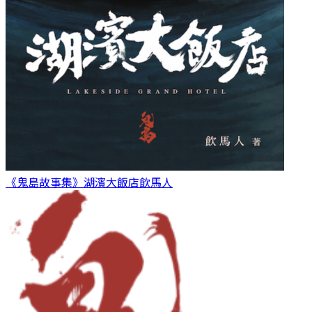
《鬼島故事集》湖濱大飯店
飲馬人