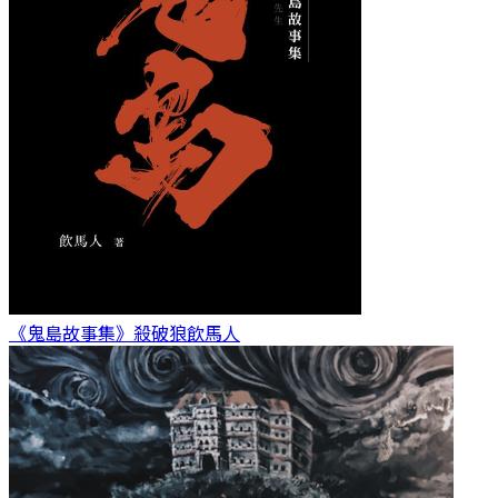
《鬼島故事集》殺破狼
飲馬人