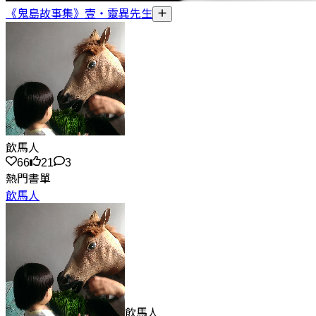
《鬼島故事集》壹・靈異先生
飲馬人
66
21
3
熱門書單
飲馬人
飲馬人