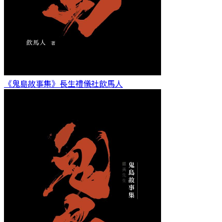
《鬼島故事集》長生禮儀社
飲馬人