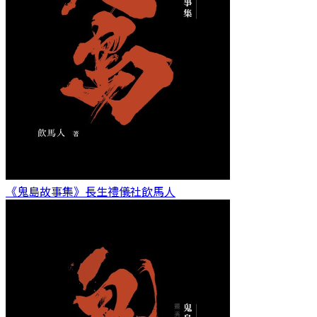
《鬼島故事集》長生禮儀社
飲馬人