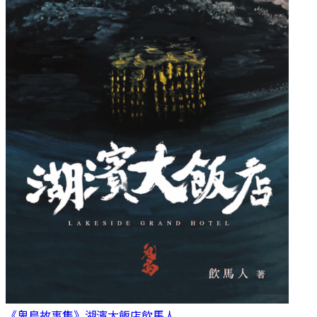
《鬼島故事集》湖濱大飯店
飲馬人