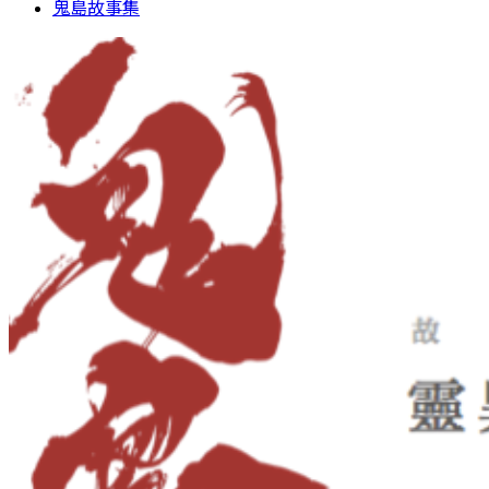
鬼島故事集