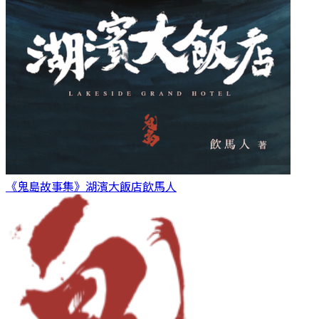
《鬼島故事集》湖濱大飯店
飲馬人