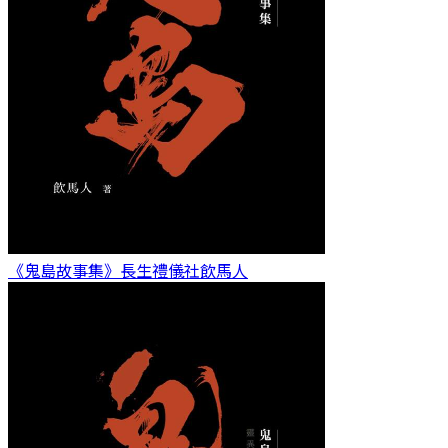
《鬼島故事集》長生禮儀社
飲馬人