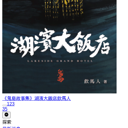
《鬼島故事集》湖濱大飯店
飲馬人
1
2
3
35
探索