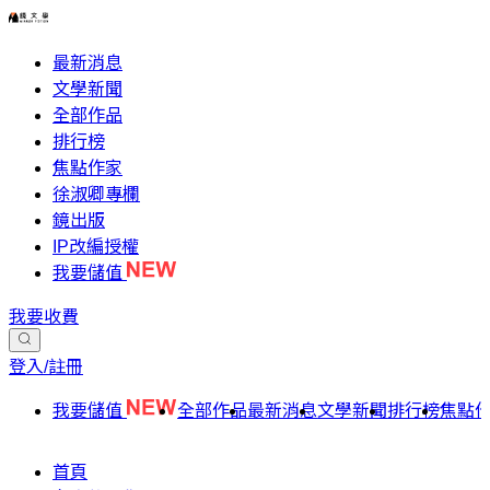
最新消息
文學新聞
全部作品
排行榜
焦點作家
徐淑卿專欄
鏡出版
IP改編授權
我要儲值
我要收費
登入/註冊
我要儲值
全部作品
最新消息
文學新聞
排行榜
焦點
首頁