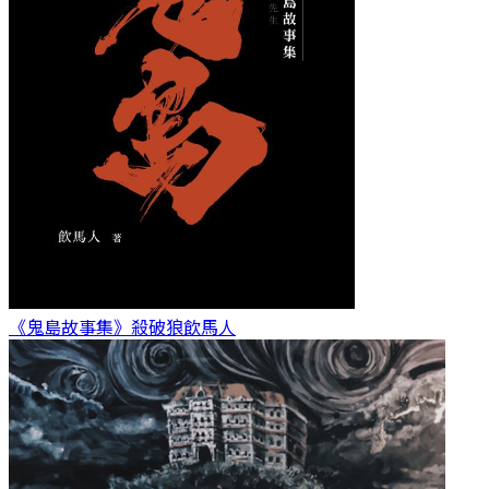
《鬼島故事集》殺破狼
飲馬人