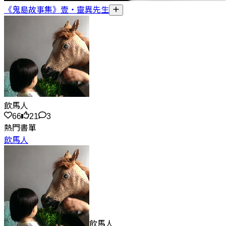
《鬼島故事集》壹・靈異先生
飲馬人
66
21
3
熱門書單
飲馬人
飲馬人