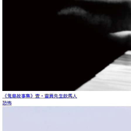
《鬼島故事集》壹・靈異先生
飲馬人
恐怖