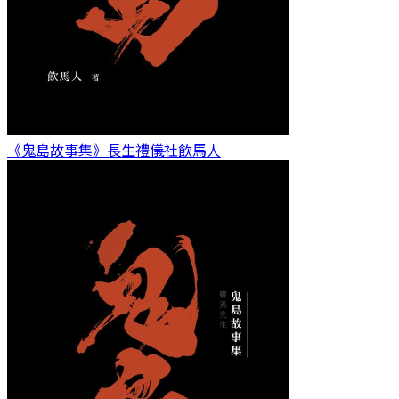
《鬼島故事集》長生禮儀社
飲馬人