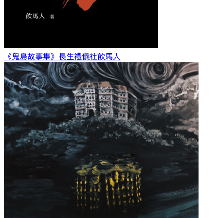
《鬼島故事集》長生禮儀社
飲馬人