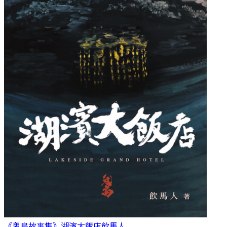
《鬼島故事集》湖濱大飯店
飲馬人