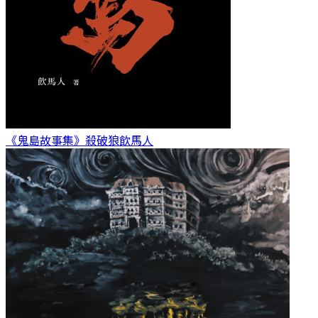
《鬼島故事集》殺破狼
飲馬人