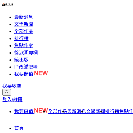
最新消息
文學新聞
全部作品
排行榜
焦點作家
徐淑卿專欄
鏡出版
IP改編授權
我要儲值
我要收費
登入/註冊
我要儲值
全部作品
最新消息
文學新聞
排行榜
焦點
首頁