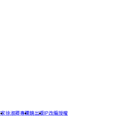
作家
徐淑卿專欄
鏡出版
IP改編授權