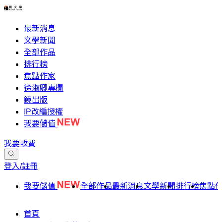
最新消息
文學新聞
全部作品
排行榜
焦點作家
徐淑卿專欄
鏡出版
IP改編授權
我要儲值
我要收費
登入/註冊
我要儲值
全部作品
最新消息
文學新聞
排行榜
焦點
首頁