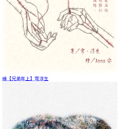
緣【兄弟年上】
穹浮生