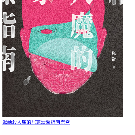
獻給殺人魔的居家清潔指南
崑崙