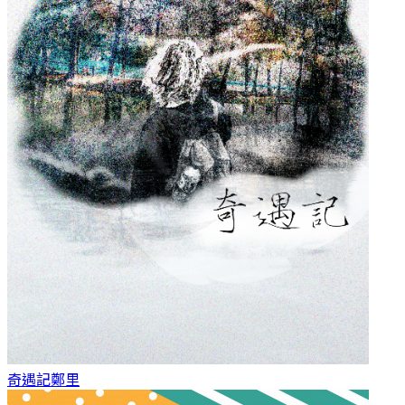
奇遇記
鄭里