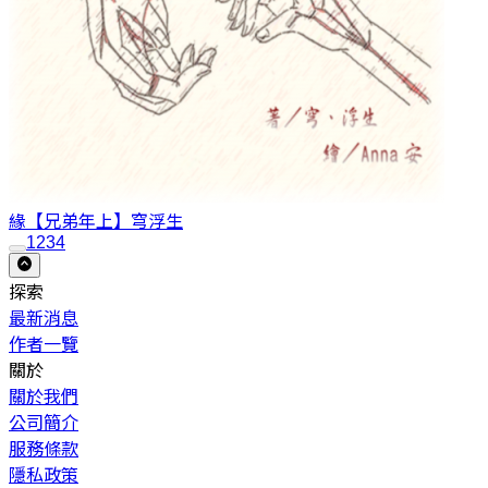
緣【兄弟年上】
穹浮生
1
2
3
4
探索
最新消息
作者一覽
關於
關於我們
公司簡介
服務條款
隱私政策