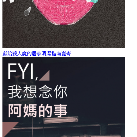
獻給殺人魔的居家清潔指南
崑崙