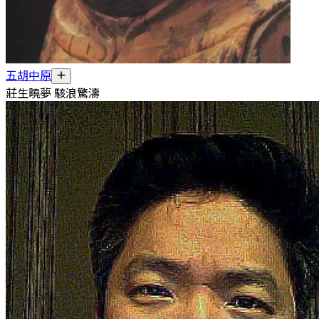
五胡中原
莊生曉夢 駭浪驚濤