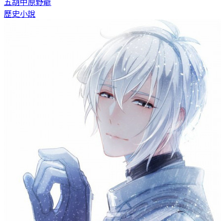
五胡中原
野爺
歷史小說