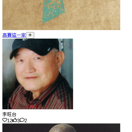
高賽這一家
李旺台
12
3
2