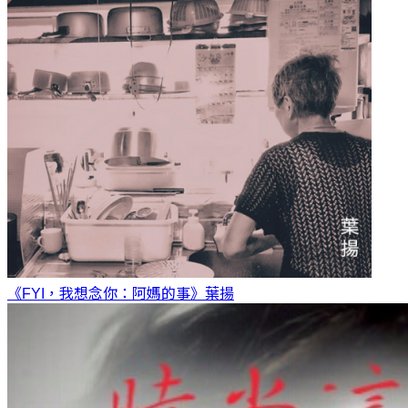
《FYI，我想念你：阿媽的事》
葉揚