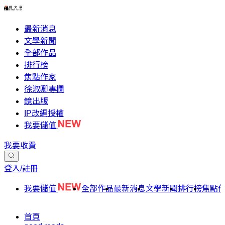
最新消息
文學新聞
全部作品
排行榜
焦點作家
徐淑卿專欄
鏡出版
IP改編授權
我要儲值
我要收費
登入/註冊
我要儲值
全部作品
最新消息
文學新聞
排行榜
焦點
首頁