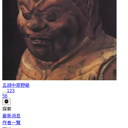
五胡中原
野爺
1
2
3
56
探索
最新消息
作者一覽