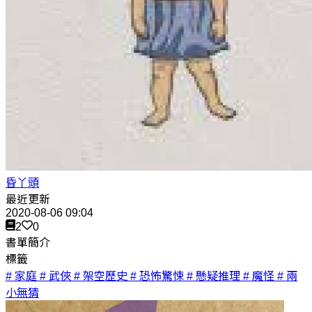
昏丫頭
最近更新
2020-08-06 09:04
2
0
書單簡介
標籤
# 家庭
# 武俠
# 架空歷史
# 恐怖驚悚
# 懸疑推理
# 魔怪
# 兩
小無猜