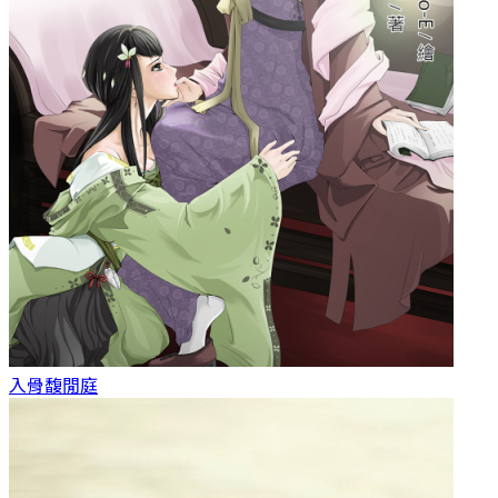
入骨
馥閒庭