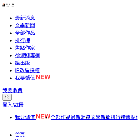
最新消息
文學新聞
全部作品
排行榜
焦點作家
徐淑卿專欄
鏡出版
IP改編授權
我要儲值
我要收費
登入/註冊
我要儲值
全部作品
最新消息
文學新聞
排行榜
焦點
首頁