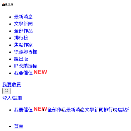
最新消息
文學新聞
全部作品
排行榜
焦點作家
徐淑卿專欄
鏡出版
IP改編授權
我要儲值
我要收費
登入/註冊
我要儲值
全部作品
最新消息
文學新聞
排行榜
焦點
首頁