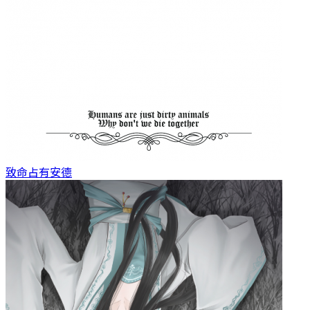
致命占有
安德