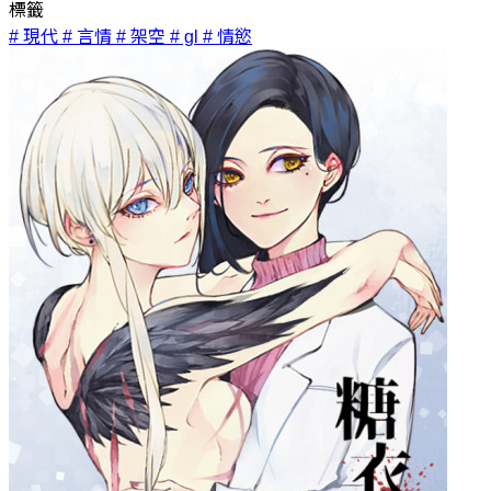
標籤
# 現代
# 言情
# 架空
# gl
# 情慾