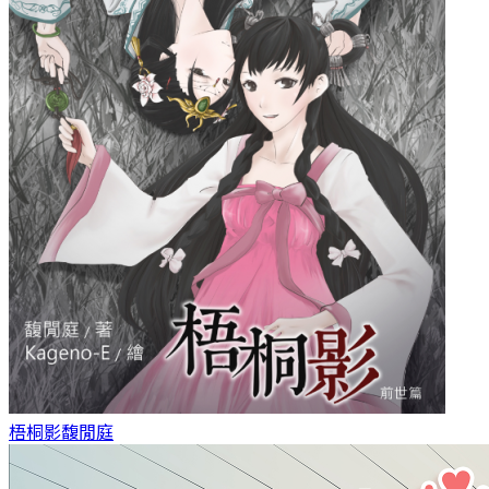
梧桐影
馥閒庭