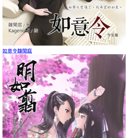
如意令
馥閒庭