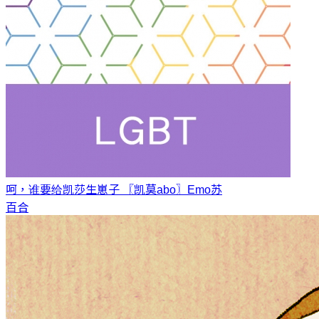
呵，谁要给凯莎生崽子 〖凯莫abo〗
Emo苏
百合