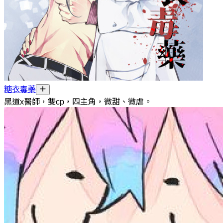
糖衣毒藥
黑道x醫師，雙cp，四主角，微甜、微虐。