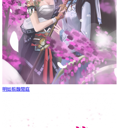
明如翦
馥閒庭