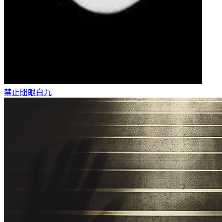
禁止閉眼
白九