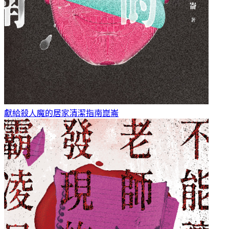
獻給殺人魔的居家清潔指南
崑崙