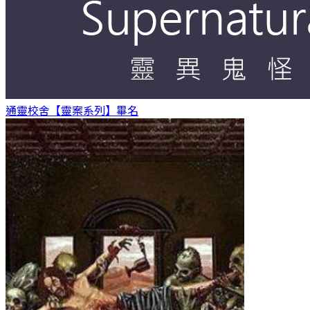
通靈校舍【靈案系列】
畢名