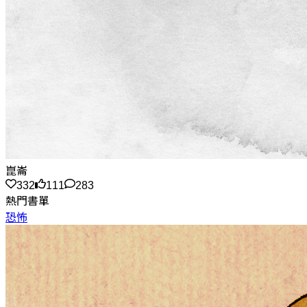
崑崙
332
111
283
熱門書單
恐怖