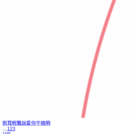
側耳輕聲說愛你
不精明
1
2
3