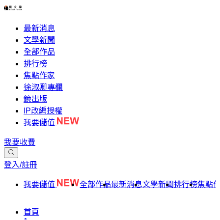
最新消息
文學新聞
全部作品
排行榜
焦點作家
徐淑卿專欄
鏡出版
IP改編授權
我要儲值
我要收費
登入/註冊
我要儲值
全部作品
最新消息
文學新聞
排行榜
焦點
首頁