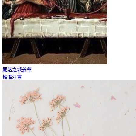
屍落之城
姜華
推推好書