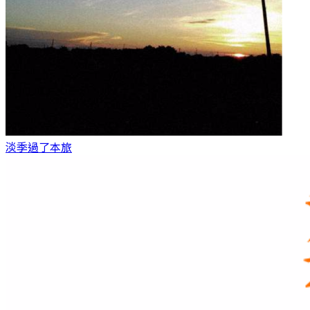
淡季過了
本旅