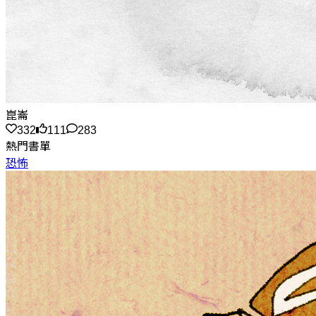
崑崙
332
111
283
熱門書單
恐怖