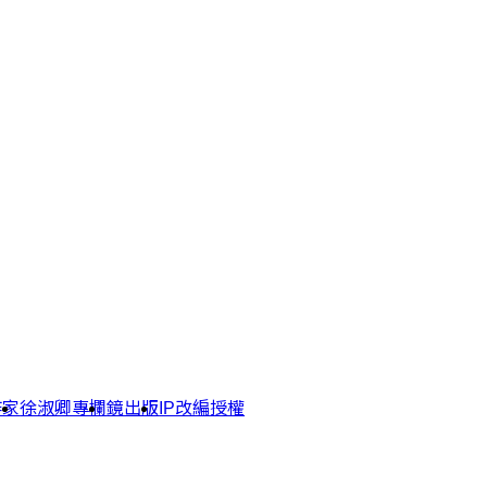
作家
徐淑卿專欄
鏡出版
IP改編授權