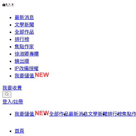
最新消息
文學新聞
全部作品
排行榜
焦點作家
徐淑卿專欄
鏡出版
IP改編授權
我要儲值
我要收費
登入/註冊
我要儲值
全部作品
最新消息
文學新聞
排行榜
焦點
首頁