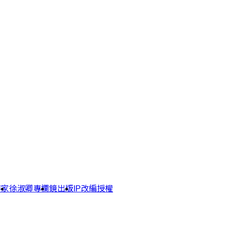
作家
徐淑卿專欄
鏡出版
IP改編授權