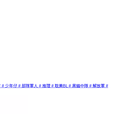
客
# 少年仔
# 部隊軍人
# 推理
# 耽美BL
# 黑貓中隊
# 解放軍
#