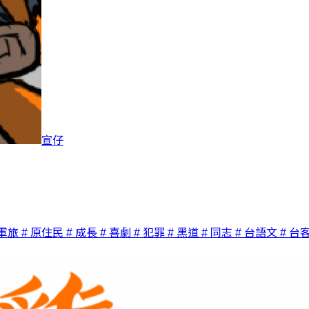
宣仔
 軍旅
# 原住民
# 成長
# 喜劇
# 犯罪
# 黑道
# 同志
# 台語文
# 台