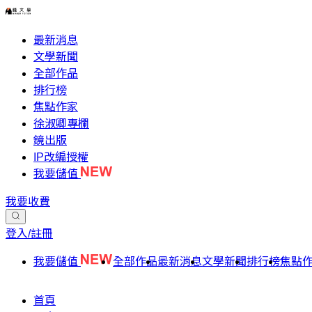
最新消息
文學新聞
全部作品
排行榜
焦點作家
徐淑卿專欄
鏡出版
IP改編授權
我要儲值
我要收費
登入/註冊
我要儲值
全部作品
最新消息
文學新聞
排行榜
焦點
首頁