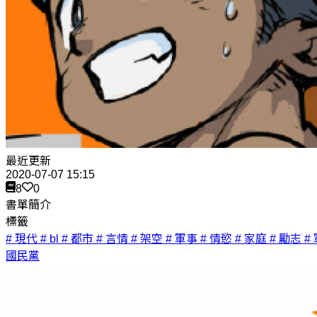
最近更新
2020-07-07 15:15
8
0
書單簡介
標籤
# 現代
# bl
# 都市
# 言情
# 架空
# 軍事
# 情慾
# 家庭
# 勵志
#
國民黨