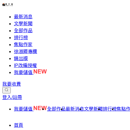
最新消息
文學新聞
全部作品
排行榜
焦點作家
徐淑卿專欄
鏡出版
IP改編授權
我要儲值
我要收費
登入/註冊
我要儲值
全部作品
最新消息
文學新聞
排行榜
焦點
首頁