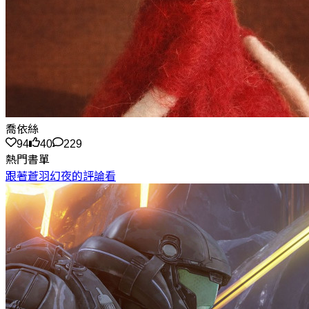
喬依絲
94
40
229
熱門書單
跟著蒼羽幻夜的評論看