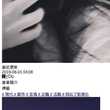
最近更新
2019-08-01 04:08
1
0
書單簡介
標籤
# 現代
# 都市
# 言情
# 災難
# 活屍
# 拜託了影視化