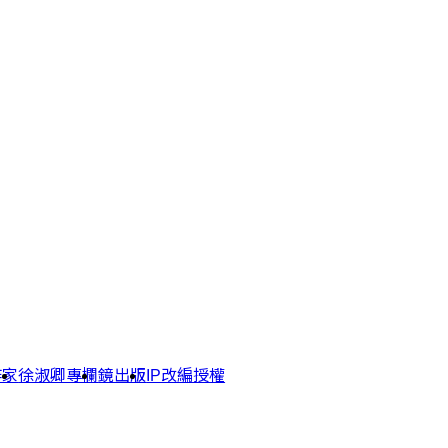
作家
徐淑卿專欄
鏡出版
IP改編授權