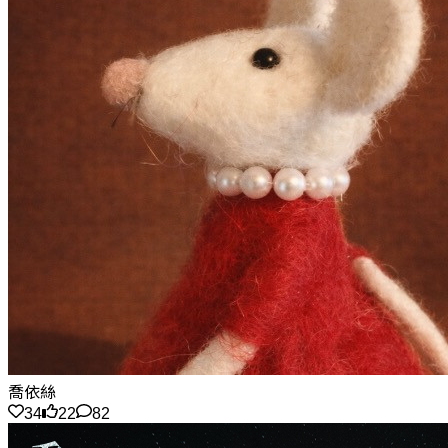
喬依絲
34
22
82