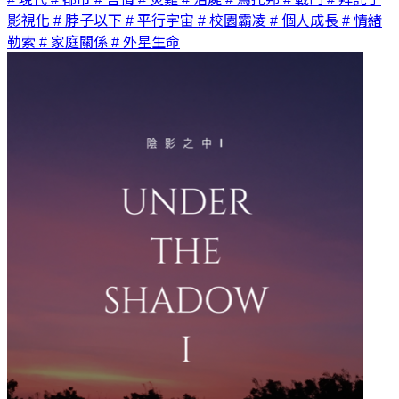
影視化
# 脖子以下
# 平行宇宙
# 校園霸凌
# 個人成長
# 情緒
勒索
# 家庭關係
# 外星生命