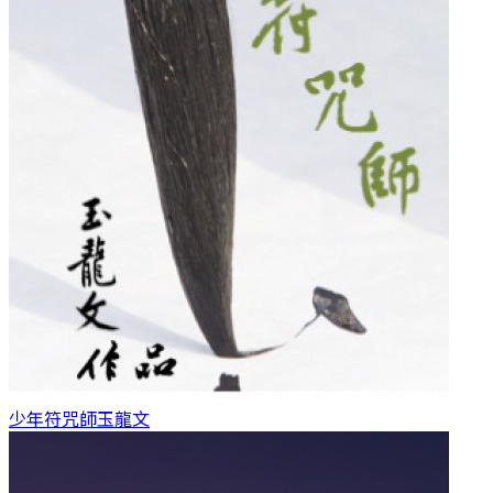
少年符咒師
玉龍文