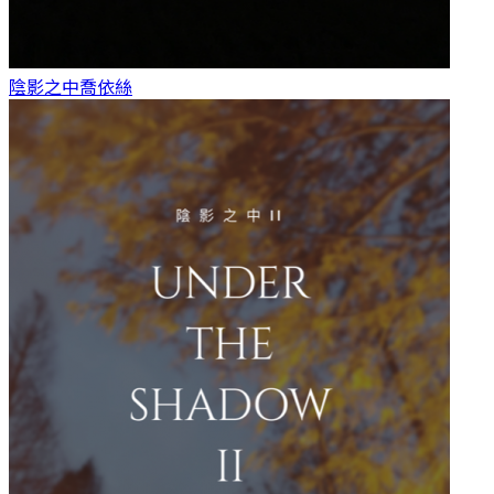
陰影之中
喬依絲