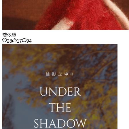
喬依絲
28
17
94