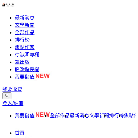
最新消息
文學新聞
全部作品
排行榜
焦點作家
徐淑卿專欄
鏡出版
IP改編授權
我要儲值
我要收費
登入/註冊
我要儲值
全部作品
最新消息
文學新聞
排行榜
焦點
首頁