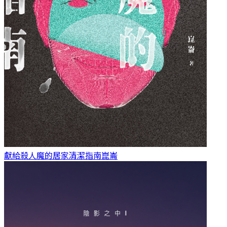
獻給殺人魔的居家清潔指南
崑崙