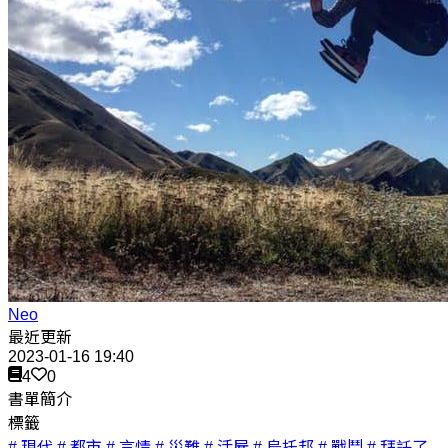
Neo
最近更新
2023-01-16 19:40
4
0
書單簡介
標籤
# 現代
# 都市
# 言情
# 災難
# 活屍
# 烏托邦
# 戰鬥
# 拜託了