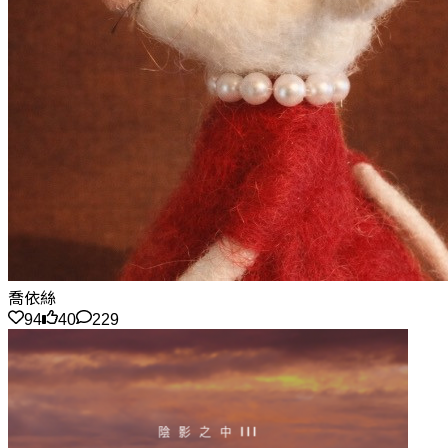
喬依絲
94
40
229