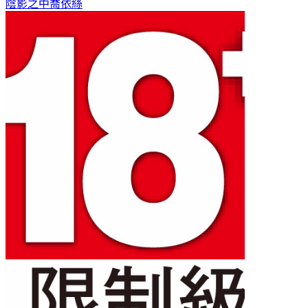
陰影之中
喬依絲