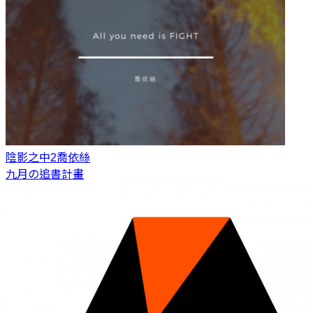
陰影之中2
喬依絲
九月の追書計畫