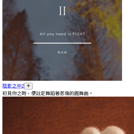
陰影之中2
初見你之時，便註定舞蹈著悲傷的圓舞曲。