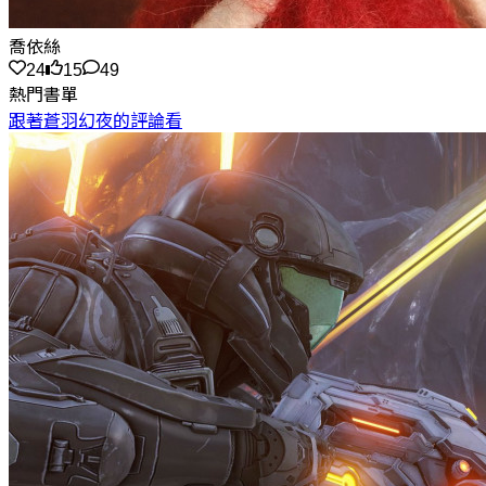
喬依絲
24
15
49
熱門書單
跟著蒼羽幻夜的評論看