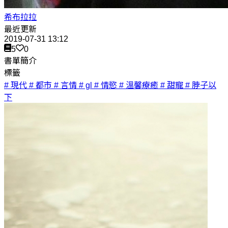
希布拉拉
最近更新
2019-07-31 13:12
5
0
書單簡介
標籤
# 現代
# 都市
# 言情
# gl
# 情慾
# 溫馨療癒
# 甜寵
# 脖子以
下