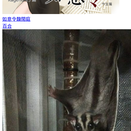
如意令
馥閒庭
百合