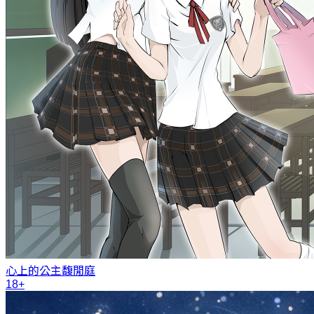
心上的公主
馥閒庭
18+