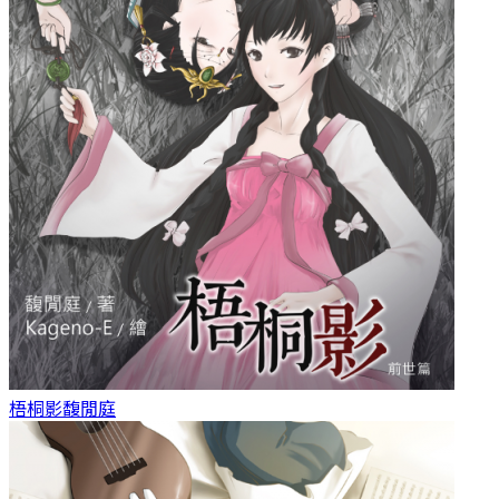
梧桐影
馥閒庭