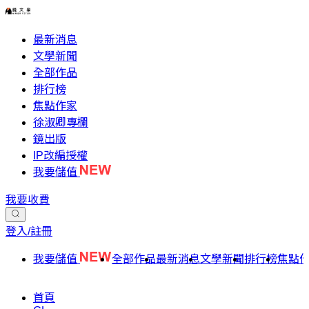
最新消息
文學新聞
全部作品
排行榜
焦點作家
徐淑卿專欄
鏡出版
IP改編授權
我要儲值
我要收費
登入/註冊
我要儲值
全部作品
最新消息
文學新聞
排行榜
焦點
首頁