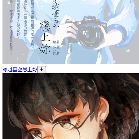
穿越雲空戀上妳