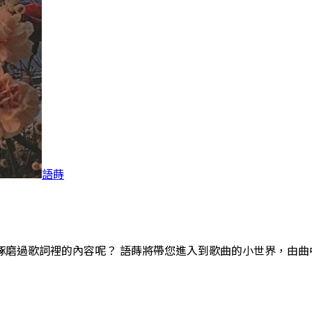
語蒔
琢磨過歌詞裡的內容呢？ 語蒔將帶您進入到歌曲的小世界，由曲