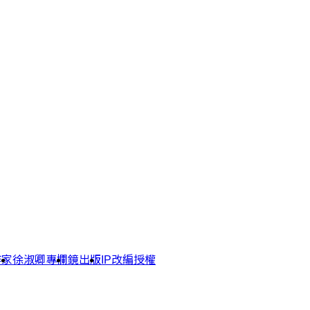
作家
徐淑卿專欄
鏡出版
IP改編授權