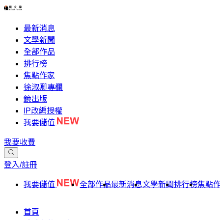
最新消息
文學新聞
全部作品
排行榜
焦點作家
徐淑卿專欄
鏡出版
IP改編授權
我要儲值
我要收費
登入/註冊
我要儲值
全部作品
最新消息
文學新聞
排行榜
焦點
首頁