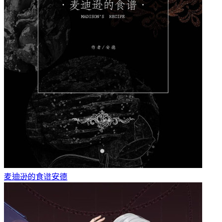
麦迪逊的食谱
安德