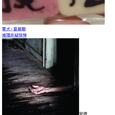
軍犬♀
夏慕聰
推理悬疑惊悚
安德