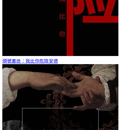
頭號書迷：我比你危險
安德