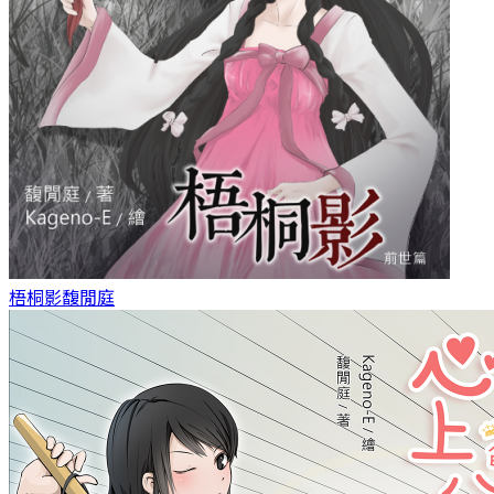
梧桐影
馥閒庭