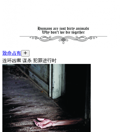
致命占有
连环凶案 谋杀 犯罪进行时