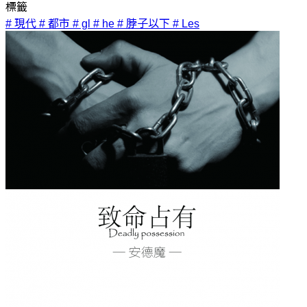
標籤
# 現代
# 都市
# gl
# he
# 脖子以下
# Les