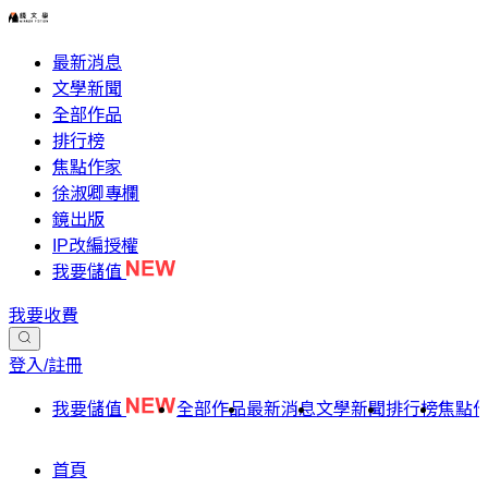
最新消息
文學新聞
全部作品
排行榜
焦點作家
徐淑卿專欄
鏡出版
IP改編授權
我要儲值
我要收費
登入/註冊
我要儲值
全部作品
最新消息
文學新聞
排行榜
焦點
首頁