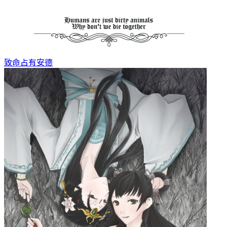
致命占有
安德