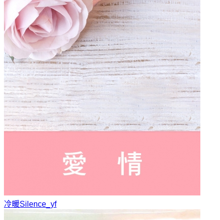
冷暖
Silence_yf