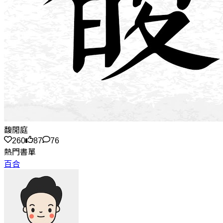
馥閒庭
260
87
76
熱門書單
百合