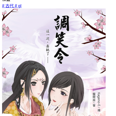
# 古代
# gl