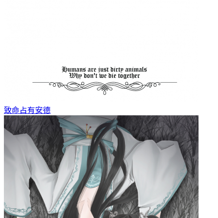
致命占有
安德