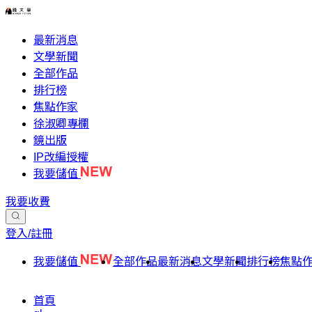
最新消息
文學新聞
全部作品
排行榜
焦點作家
徐淑卿專欄
鏡出版
IP改編授權
我要儲值
我要收費
登入/註冊
我要儲值
全部作品
最新消息
文學新聞
排行榜
焦點
首頁