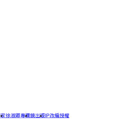
作家
徐淑卿專欄
鏡出版
IP改編授權