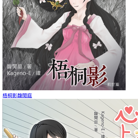
梧桐影
馥閒庭