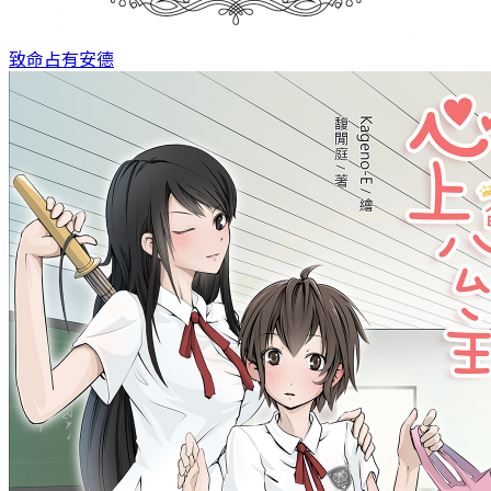
致命占有
安德