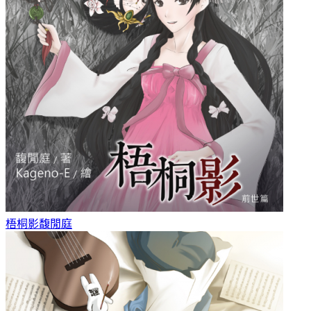
梧桐影
馥閒庭