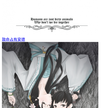
致命占有
安德