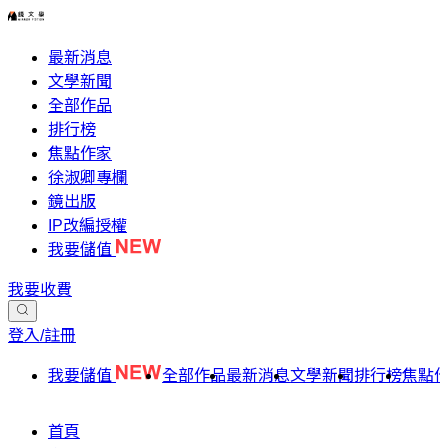
最新消息
文學新聞
全部作品
排行榜
焦點作家
徐淑卿專欄
鏡出版
IP改編授權
我要儲值
我要收費
登入/註冊
我要儲值
全部作品
最新消息
文學新聞
排行榜
焦點
首頁