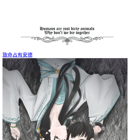
致命占有
安德