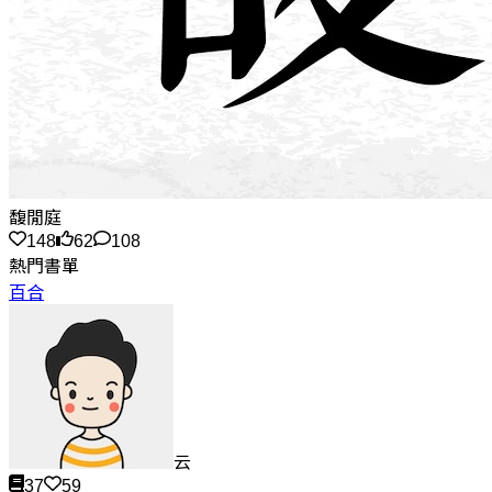
馥閒庭
148
62
108
熱門書單
百合
云
37
59