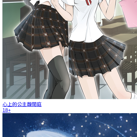
心上的公主
馥閒庭
18+