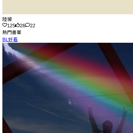
陸坡
125
26
22
熱門書單
BL好看