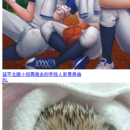
延平北路十段再進去的李姓人家
賈彝倫
BL