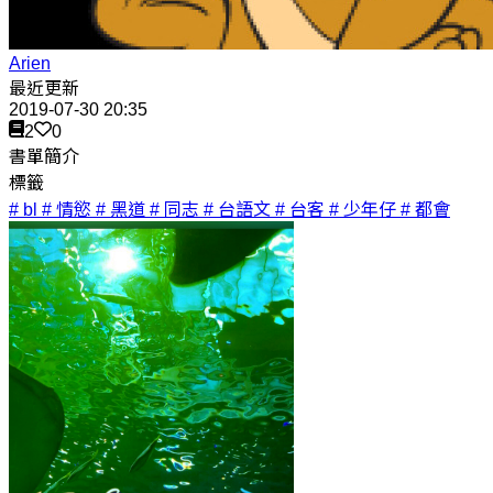
Arien
最近更新
2019-07-30 20:35
2
0
書單簡介
標籤
# bl
# 情慾
# 黑道
# 同志
# 台語文
# 台客
# 少年仔
# 都會