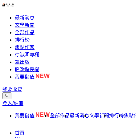
最新消息
文學新聞
全部作品
排行榜
焦點作家
徐淑卿專欄
鏡出版
IP改編授權
我要儲值
我要收費
登入/註冊
我要儲值
全部作品
最新消息
文學新聞
排行榜
焦點
首頁