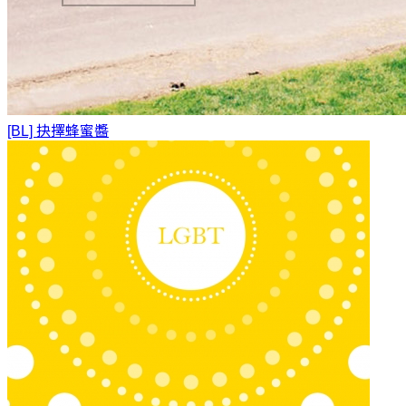
[BL] 抉擇
蜂蜜醬