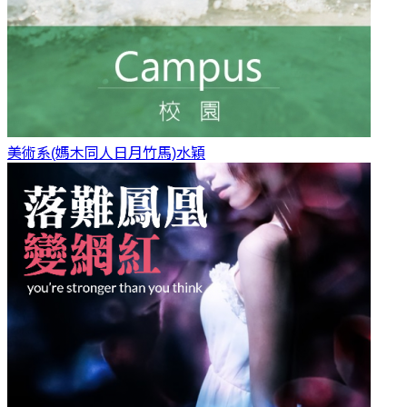
美術系(媽木同人日月竹馬)
水穎