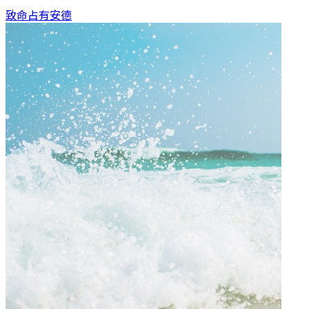
致命占有
安德