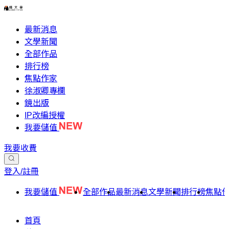
最新消息
文學新聞
全部作品
排行榜
焦點作家
徐淑卿專欄
鏡出版
IP改編授權
我要儲值
我要收費
登入/註冊
我要儲值
全部作品
最新消息
文學新聞
排行榜
焦點
首頁