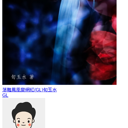
落難鳳凰變網紅(GL)
旬玉水
GL