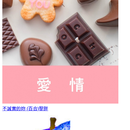
不誠實的妳 (百合)
黎胖