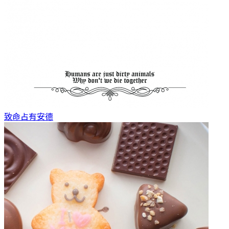
致命占有
安德