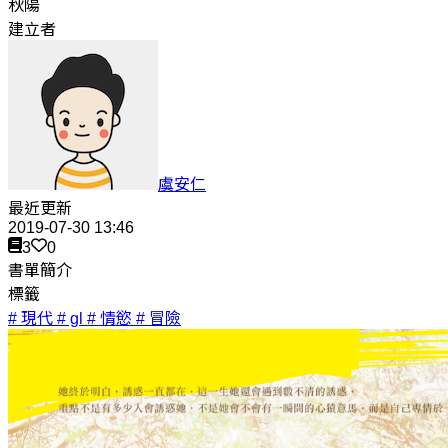
秋陽
建立者
虞安仁
最近更新
2019-07-30 13:46
3
0
書單簡介
標籤
# 現代
# gl
# 情慾
# 冒險