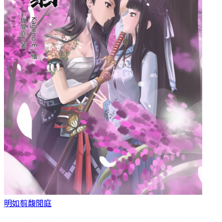
明如翦
馥閒庭