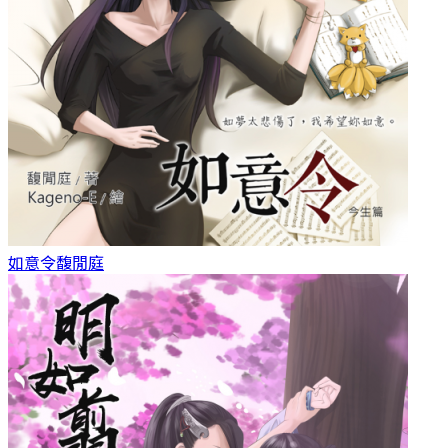
如意令
馥閒庭