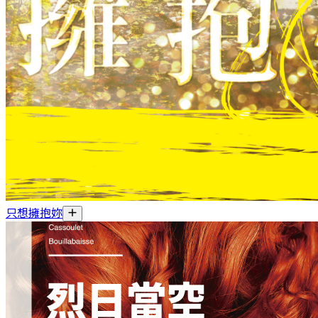
只想擁抱妳