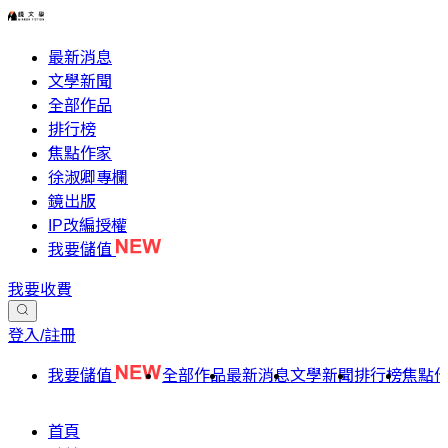
最新消息
文學新聞
全部作品
排行榜
焦點作家
徐淑卿專欄
鏡出版
IP改編授權
我要儲值
我要收費
登入/註冊
我要儲值
全部作品
最新消息
文學新聞
排行榜
焦點
首頁