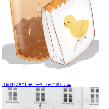
【原耽│ABO】天生一對（已完結）
九本