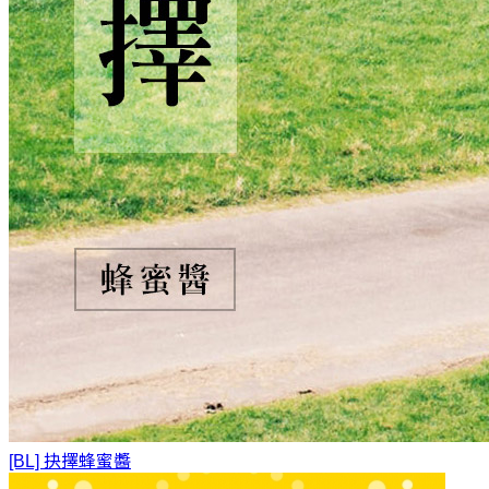
[BL] 抉擇
蜂蜜醬