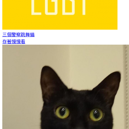
三個警察
跳舞貓
存著慢慢看