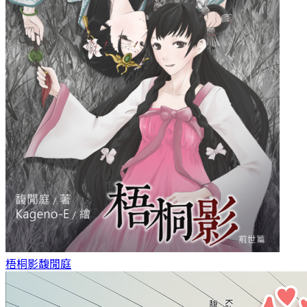
梧桐影
馥閒庭