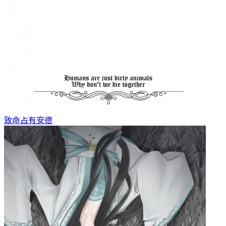
致命占有
安德