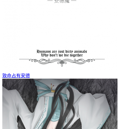
致命占有
安德