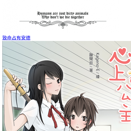
致命占有
安德