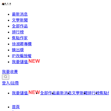
最新消息
文學新聞
全部作品
排行榜
焦點作家
徐淑卿專欄
鏡出版
IP改編授權
我要儲值
我要收費
登入/註冊
我要儲值
全部作品
最新消息
文學新聞
排行榜
焦點
首頁