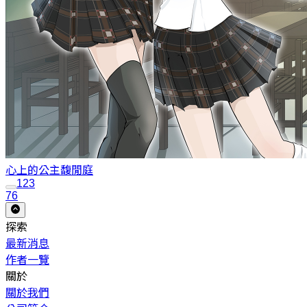
心上的公主
馥閒庭
1
2
3
76
探索
最新消息
作者一覽
關於
關於我們