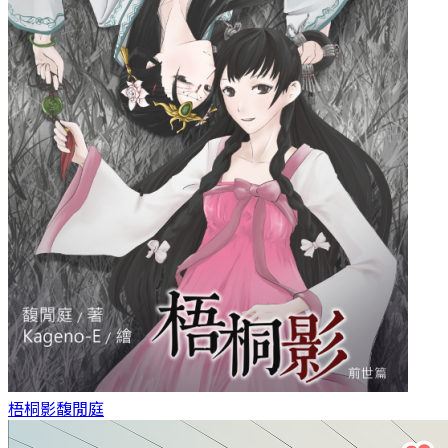
梧桐影
馥閒庭