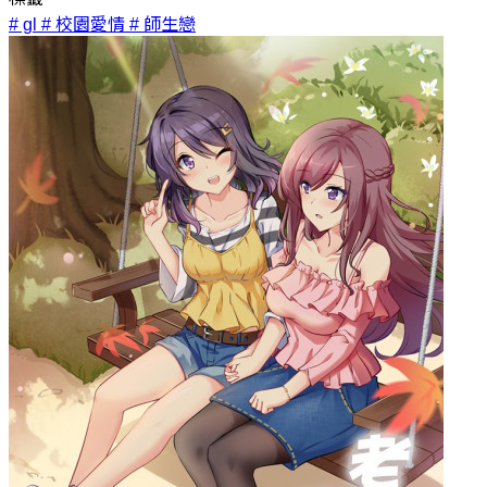
# gl
# 校園愛情
# 師生戀