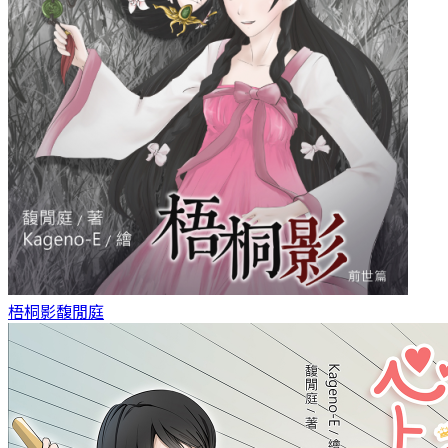
梧桐影
馥閒庭