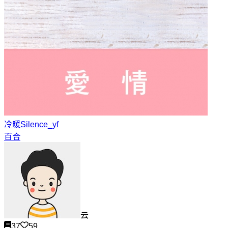
冷暖
Silence_yf
百合
云
37
59