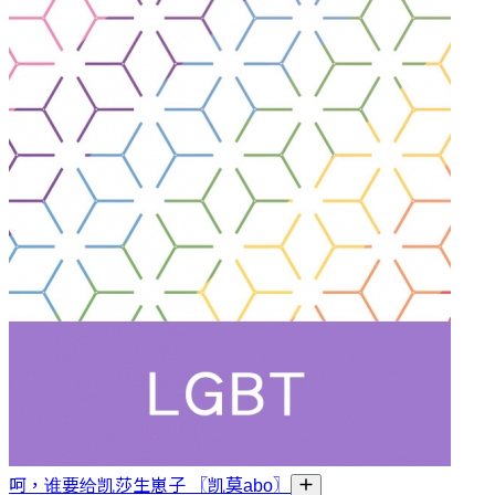
呵，谁要给凯莎生崽子 〖凯莫abo〗