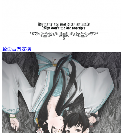
致命占有
安德