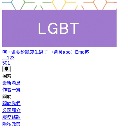
呵，谁要给凯莎生崽子 〖凯莫abo〗
Emo苏
1
2
3
501
探索
最新消息
作者一覽
關於
關於我們
公司簡介
服務條款
隱私政策