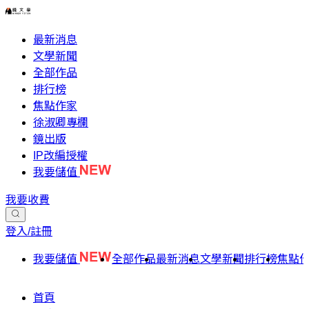
最新消息
文學新聞
全部作品
排行榜
焦點作家
徐淑卿專欄
鏡出版
IP改編授權
我要儲值
我要收費
登入/註冊
我要儲值
全部作品
最新消息
文學新聞
排行榜
焦點
首頁