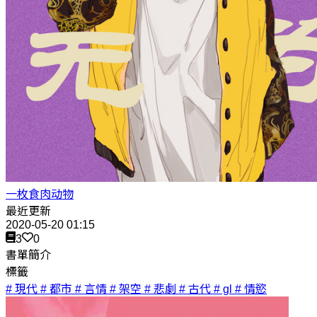
一枚食肉动物
最近更新
2020-05-20 01:15
3
0
書單簡介
標籤
# 現代
# 都市
# 言情
# 架空
# 悲劇
# 古代
# gl
# 情慾