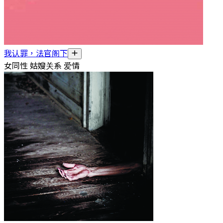
我认罪，法官阁下
女同性 姑嫂关系 爱情