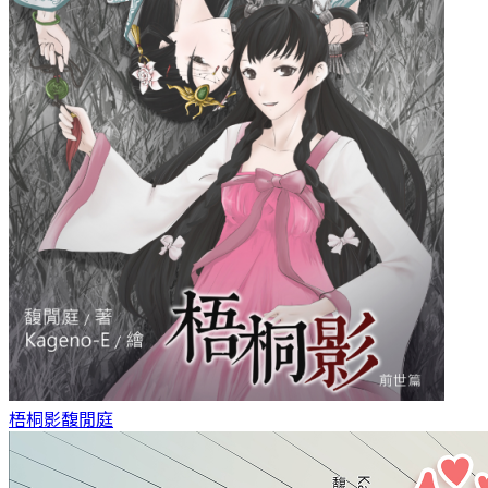
梧桐影
馥閒庭