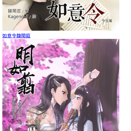
如意令
馥閒庭