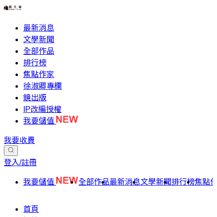
最新消息
文學新聞
全部作品
排行榜
焦點作家
徐淑卿專欄
鏡出版
IP改編授權
我要儲值
我要收費
登入/註冊
我要儲值
全部作品
最新消息
文學新聞
排行榜
焦點
首頁