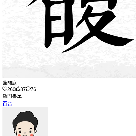
馥閒庭
260
87
76
熱門書單
百合