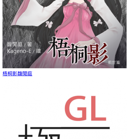
梧桐影
馥閒庭