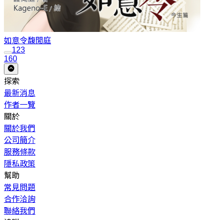
如意令
馥閒庭
1
2
3
160
探索
最新消息
作者一覽
關於
關於我們
公司簡介
服務條款
隱私政策
幫助
常見問題
合作洽詢
聯絡我們