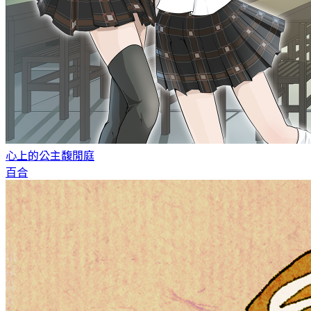
心上的公主
馥閒庭
百合