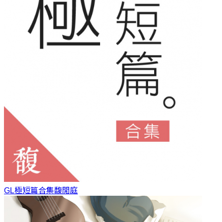
GL極短篇合集
馥閒庭