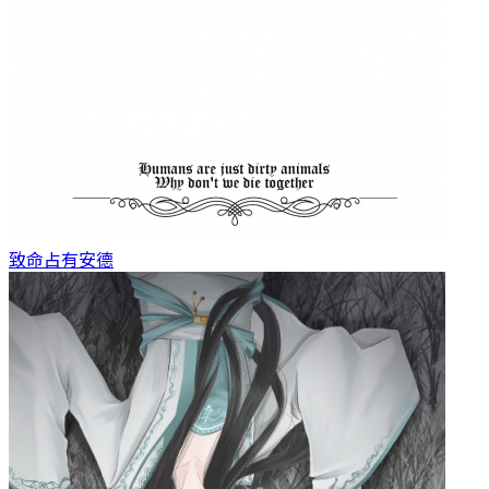
致命占有
安德