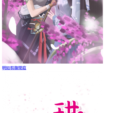
明如翦
馥閒庭