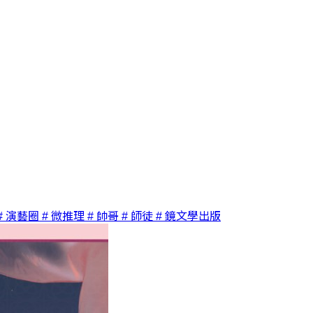
# 演藝圈
# 微推理
# 帥哥
# 師徒
# 鏡文學出版