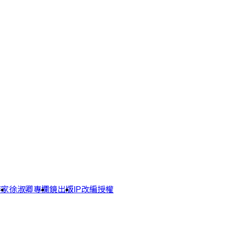
作家
徐淑卿專欄
鏡出版
IP改編授權