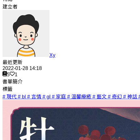
建立者
Xy
最近更新
2022-01-28 14:18
5
1
書單簡介
標籤
# 現代
# bl
# 言情
# gl
# 家庭
# 溫馨療癒
# 藝文
# 奇幻
# 神話