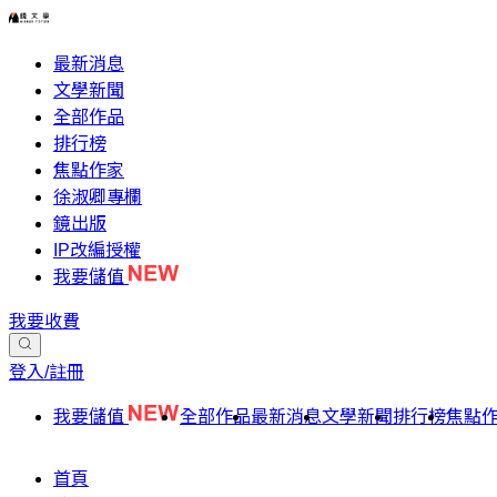
最新消息
文學新聞
全部作品
排行榜
焦點作家
徐淑卿專欄
鏡出版
IP改編授權
我要儲值
我要收費
登入/註冊
我要儲值
全部作品
最新消息
文學新聞
排行榜
焦點
首頁