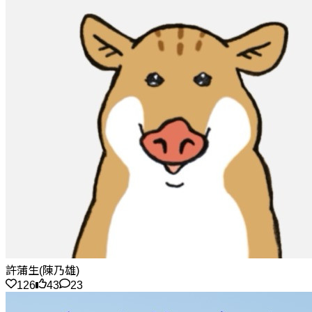
許蒲生(陳乃雄)
126
43
23