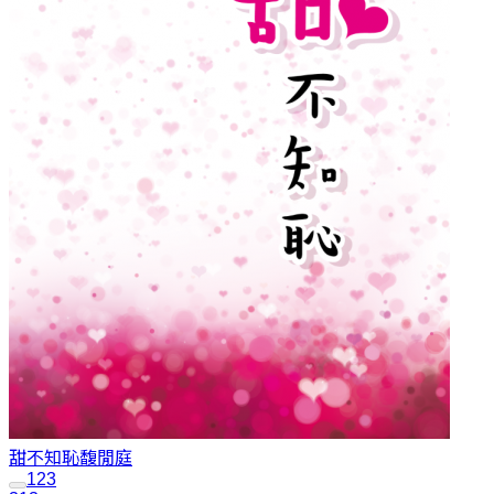
甜不知恥
馥閒庭
1
2
3