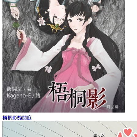
梧桐影
馥閒庭