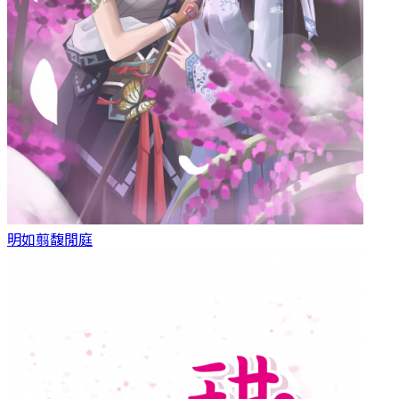
明如翦
馥閒庭