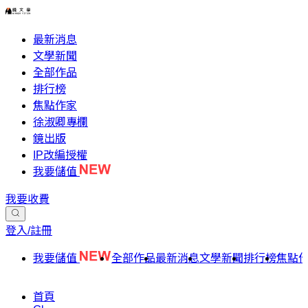
最新消息
文學新聞
全部作品
排行榜
焦點作家
徐淑卿專欄
鏡出版
IP改編授權
我要儲值
我要收費
登入/註冊
我要儲值
全部作品
最新消息
文學新聞
排行榜
焦點
首頁