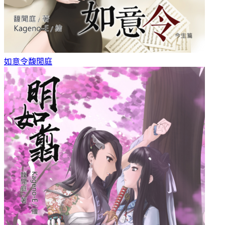
如意令
馥閒庭