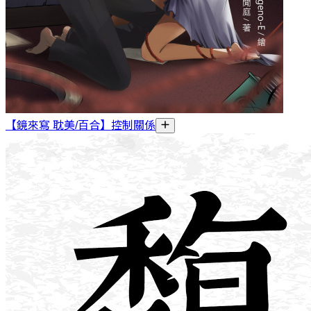
【鏡來寫 耽美/百合】控制關係