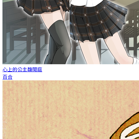
心上的公主
馥閒庭
百合