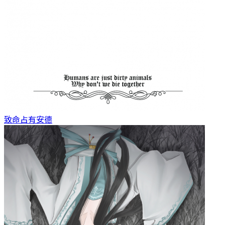
致命占有
安德