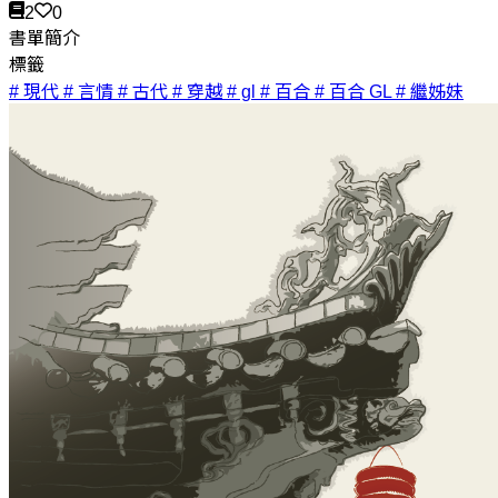
2
0
書單簡介
標籤
# 現代
# 言情
# 古代
# 穿越
# gl
# 百合
# 百合 GL
# 繼姊妹