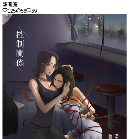
馥閒庭
125
58
59