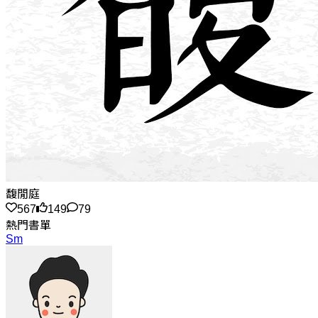
馥閒庭
567
149
79
熱門書單
Sm