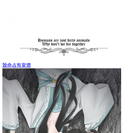
致命占有
安德