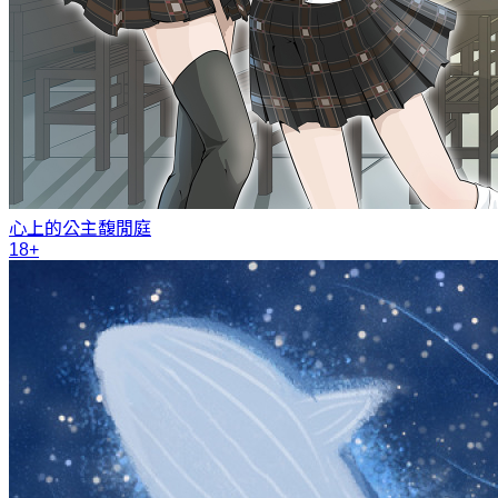
心上的公主
馥閒庭
18+