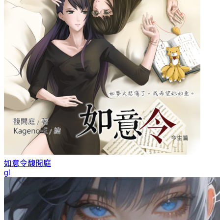
如意令
馥閒庭
gl