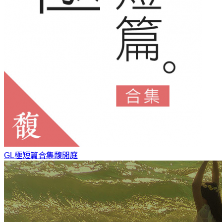
GL極短篇合集
馥閒庭