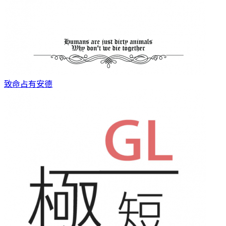
致命占有
安德