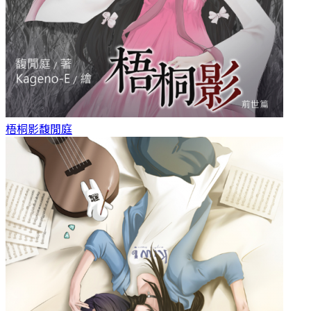
梧桐影
馥閒庭