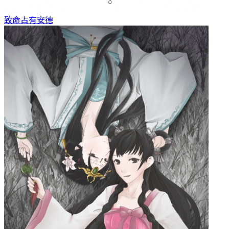
致命占有
安德