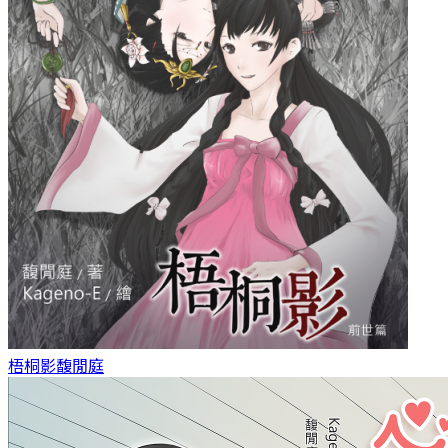
梧桐影
馥閒庭