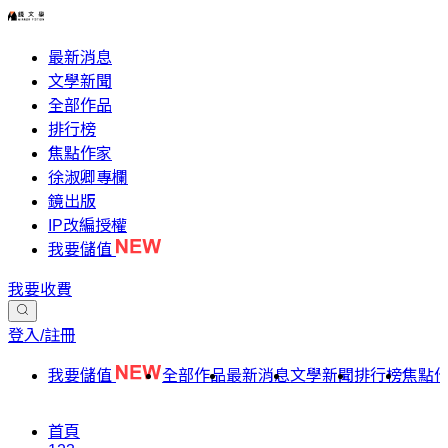
最新消息
文學新聞
全部作品
排行榜
焦點作家
徐淑卿專欄
鏡出版
IP改編授權
我要儲值
我要收費
登入/註冊
我要儲值
全部作品
最新消息
文學新聞
排行榜
焦點
首頁