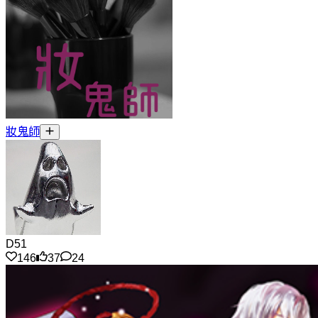
妝鬼師
D51
146
37
24