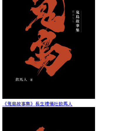
《鬼島故事集》長生禮儀社
飲馬人