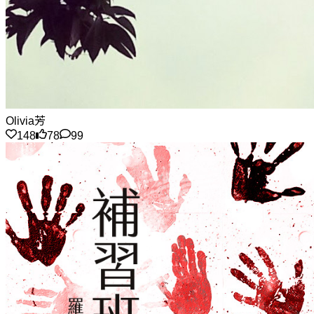
Olivia芳
148
78
99