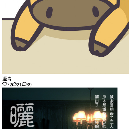
瀝青
72
21
39