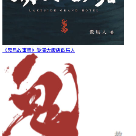
《鬼島故事集》湖濱大飯店
飲馬人