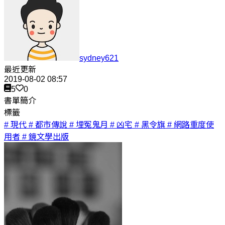
sydney621
最近更新
2019-08-02 08:57
5
0
書單簡介
標籤
# 現代
# 都市傳說
# 埋冤鬼月
# 凶宅
# 黑令旗
# 網路重度使
用者
# 鏡文學出版