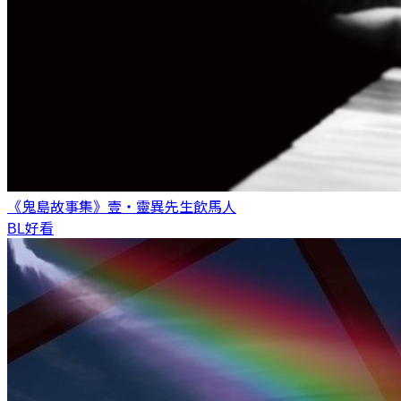
《鬼島故事集》壹・靈異先生
飲馬人
BL好看