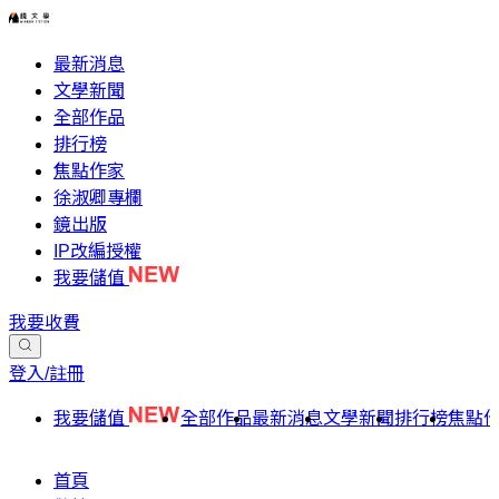
最新消息
文學新聞
全部作品
排行榜
焦點作家
徐淑卿專欄
鏡出版
IP改編授權
我要儲值
我要收費
登入/註冊
我要儲值
全部作品
最新消息
文學新聞
排行榜
焦點
首頁