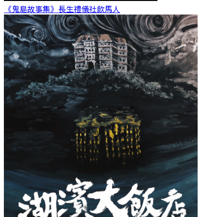
《鬼島故事集》長生禮儀社
飲馬人