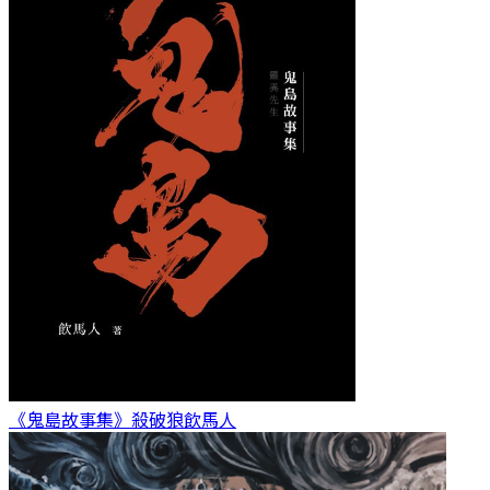
《鬼島故事集》殺破狼
飲馬人