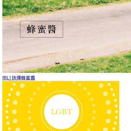
[BL] 抉擇
蜂蜜醬