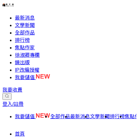
最新消息
文學新聞
全部作品
排行榜
焦點作家
徐淑卿專欄
鏡出版
IP改編授權
我要儲值
我要收費
登入/註冊
我要儲值
全部作品
最新消息
文學新聞
排行榜
焦點
首頁