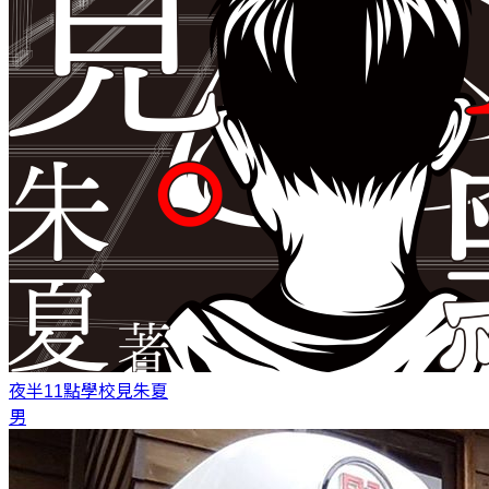
夜半11點學校見
朱夏
男