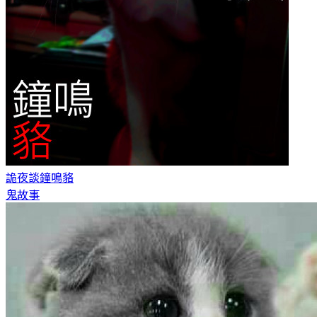
詭夜談
鐘鳴貉
鬼故事