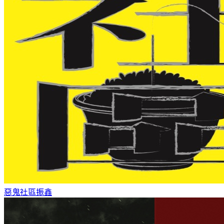
惡鬼社區
振鑫