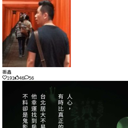
振鑫
191
46
56