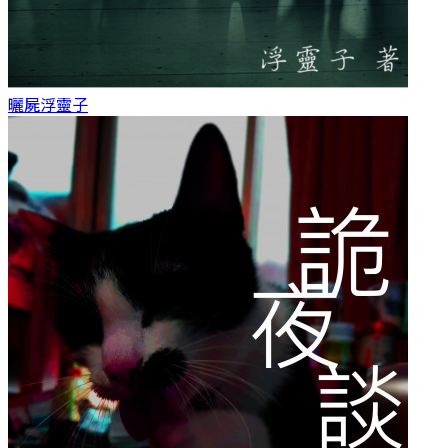
曬屍
浮靈子