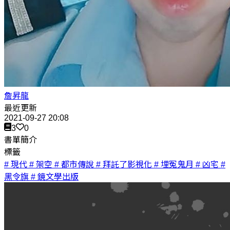
詹昇龍
最近更新
2021-09-27 20:08
3
0
書單簡介
標籤
# 現代
# 架空
# 都市傳說
# 拜託了影視化
# 埋冤鬼月
# 凶宅
#
黑令旗
# 鏡文學出版