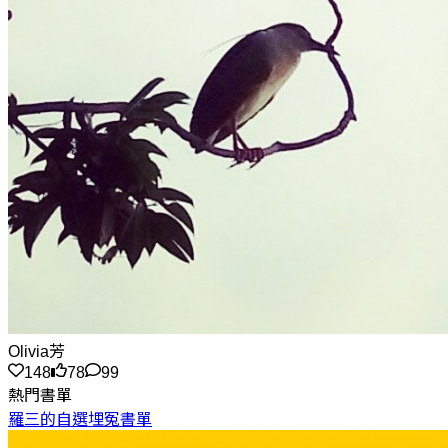
Olivia芳
148
78
99
熱門書單
羅三的自選埋冤書單