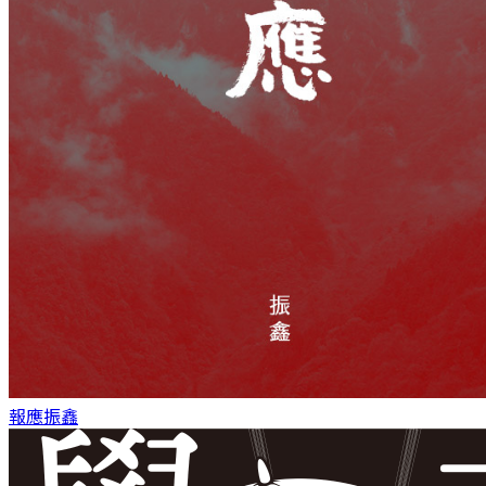
報應
振鑫