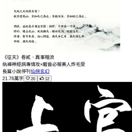
《征天》卷貳．異事暗流
紈褲神經病專情攻×睚眥必報美人炸毛受
長篇小說
停刊
仙俠玄幻
21.76萬字
20
12