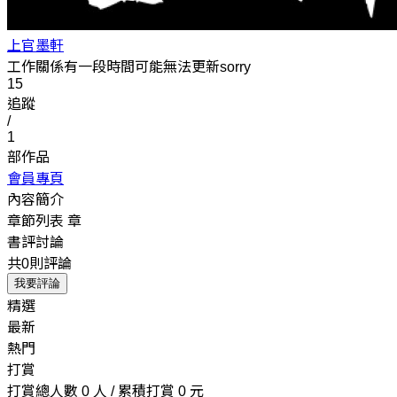
上官墨軒
工作關係有一段時間可能無法更新sorry
15
追蹤
/
1
部作品
會員專頁
內容簡介
章節列表
章
書評討論
共0則評論
我要評論
精選
最新
熱門
打賞
打賞總人數 0 人 / 累積打賞 0 元