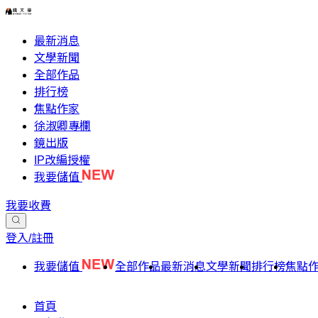
最新消息
文學新聞
全部作品
排行榜
焦點作家
徐淑卿專欄
鏡出版
IP改編授權
我要儲值
我要收費
登入/註冊
我要儲值
全部作品
最新消息
文學新聞
排行榜
焦點
首頁