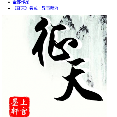
全部作品
《征天》卷貳．異事暗流