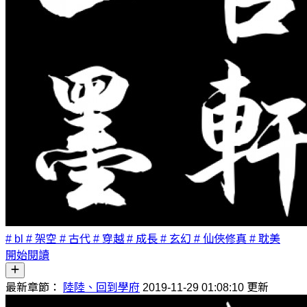
# bl
# 架空
# 古代
# 穿越
# 成長
# 玄幻
# 仙俠修真
# 耽美
開始閱讀
最新章節：
陸陸、回到學府
2019-11-29 01:08:10 更新