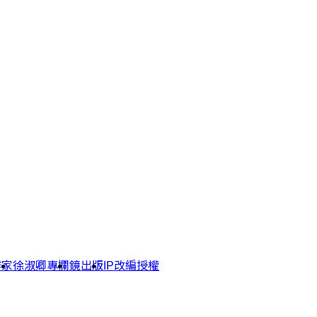
作家
徐淑卿專欄
鏡出版
IP改編授權