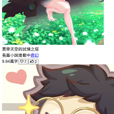
貫穿天空的試煉之塔
長篇小說
連載中
奇幻
9.94萬字
7
2