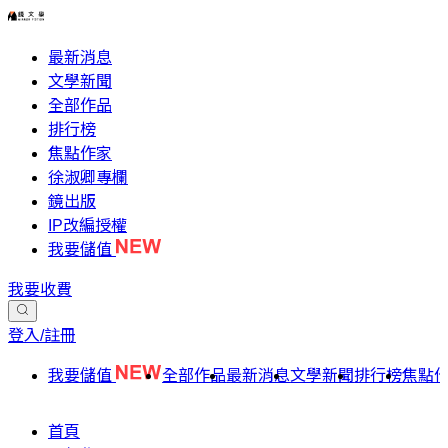
最新消息
文學新聞
全部作品
排行榜
焦點作家
徐淑卿專欄
鏡出版
IP改編授權
我要儲值
我要收費
登入/註冊
我要儲值
全部作品
最新消息
文學新聞
排行榜
焦點
首頁