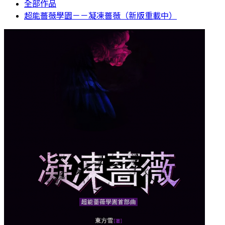
全部作品
超能薔薇學園－－凝凍薔薇（新版重載中）