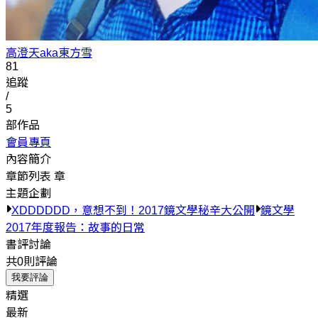
高澄天aka東方雪
81
追蹤
/
5
部作品
會員專頁
內容簡介
章節列表
章
主題企劃
XDDDDDD，意想不到！2017鏡文學秘辛大公開
鏡文學
2017年度報告：故事的日常
書評討論
共0則評論
我要評論
精選
最新