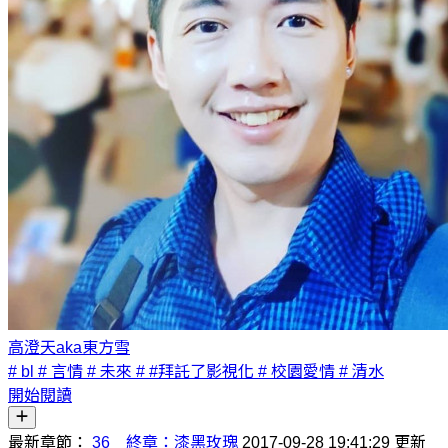
高澄天aka東方雪
# bl
# 言情
# 未來
# #拜託了影視化
# 校園愛情
# 清水
開始閱讀
最新章節：
36 終章：漆黑玫瑰
2017-09-28 19:41:29 更新