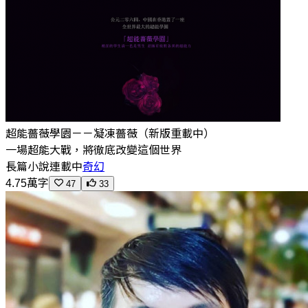
超能薔薇學園－－凝凍薔薇（新版重載中）
一場超能大戰，將徹底改變這個世界
長篇小說
連載中
奇幻
4.75萬字
47
33