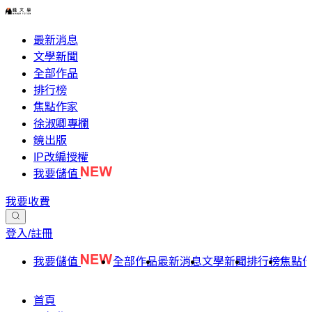
最新消息
文學新聞
全部作品
排行榜
焦點作家
徐淑卿專欄
鏡出版
IP改編授權
我要儲值
我要收費
登入/註冊
我要儲值
全部作品
最新消息
文學新聞
排行榜
焦點
首頁