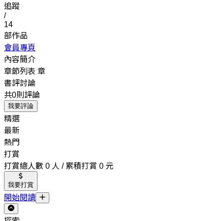
追蹤
/
14
部作品
會員專頁
內容簡介
章節列表
章
書評討論
共0則評論
我要評論
精選
最新
熱門
打賞
打賞總人數 0 人 / 累積打賞 0 元
我要打賞
開始閱讀
探索