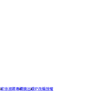
作家
徐淑卿專欄
鏡出版
IP改編授權