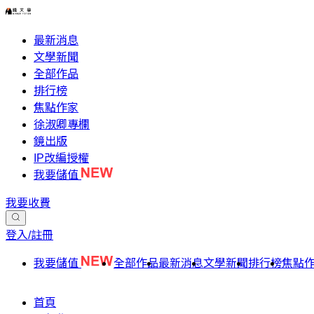
最新消息
文學新聞
全部作品
排行榜
焦點作家
徐淑卿專欄
鏡出版
IP改編授權
我要儲值
我要收費
登入/註冊
我要儲值
全部作品
最新消息
文學新聞
排行榜
焦點
首頁