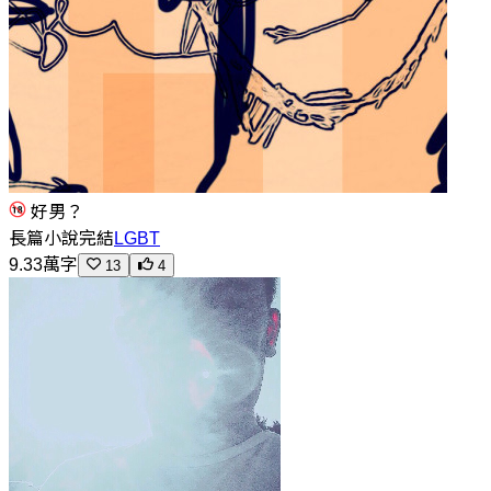
好男？
長篇小說
完結
LGBT
9.33萬字
13
4