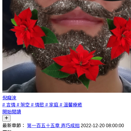
倪癡淶
# 言情
# 架空
# 情慾
# 家庭
# 溫馨療癒
開始閱讀
最新章節：
第一百五十五章 弄巧成拙
2022-12-20 08:00:00