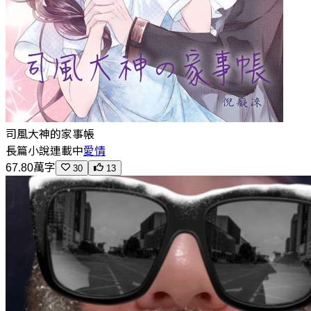
司風大神的家事帳
長篇小說
連載中
愛情
67.80萬字
30
13