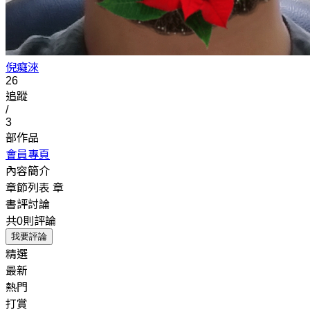
倪癡淶
26
追蹤
/
3
部作品
會員專頁
內容簡介
章節列表
章
書評討論
共0則評論
我要評論
精選
最新
熱門
打賞