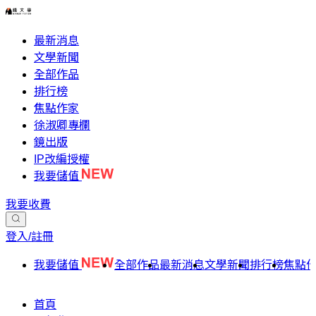
最新消息
文學新聞
全部作品
排行榜
焦點作家
徐淑卿專欄
鏡出版
IP改編授權
我要儲值
我要收費
登入/註冊
我要儲值
全部作品
最新消息
文學新聞
排行榜
焦點
首頁