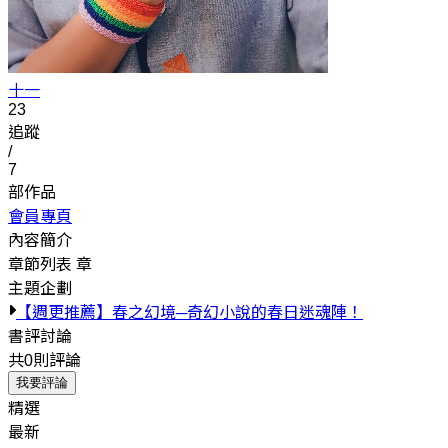
十一
23
追蹤
/
7
部作品
會員專頁
內容簡介
章節列表
章
主題企劃
【週更推薦】春之幻境─奇幻小說的春日迷魂陣！
書評討論
共0則評論
我要評論
精選
最新