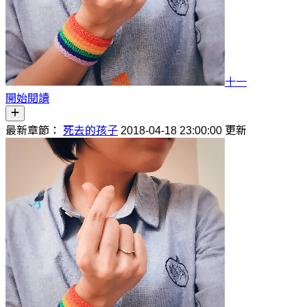
十一
開始閱讀
最新章節：
死去的孩子
2018-04-18 23:00:00 更新