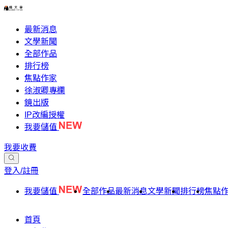
最新消息
文學新聞
全部作品
排行榜
焦點作家
徐淑卿專欄
鏡出版
IP改編授權
我要儲值
我要收費
登入/註冊
我要儲值
全部作品
最新消息
文學新聞
排行榜
焦點
首頁