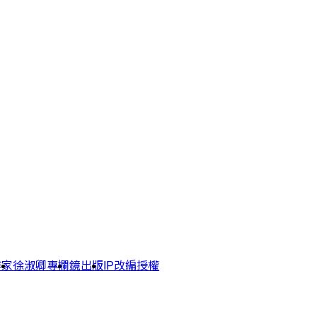
作家
徐淑卿專欄
鏡出版
IP改編授權