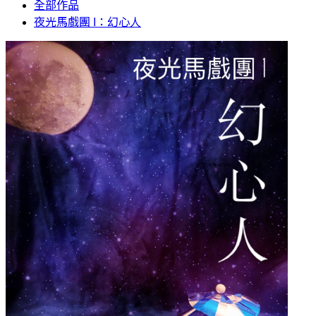
全部作品
夜光馬戲團 I：幻心人