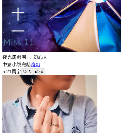
夜光馬戲團 I：幻心人
中篇小說
完結
奇幻
5.21萬字
5
4