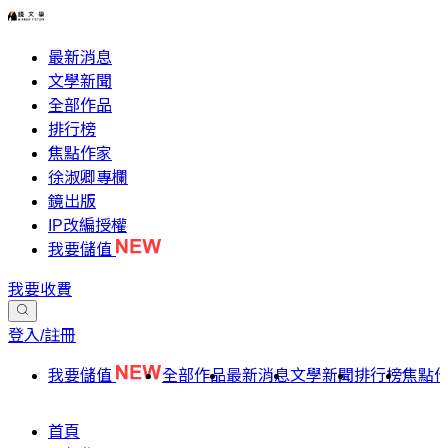
最新消息
文學新聞
全部作品
排行榜
焦點作家
徐淑卿專欄
鏡出版
IP改編授權
我要儲值
我要收費
登入/註冊
我要儲值
全部作品
最新消息
文學新聞
排行榜
焦點
首頁