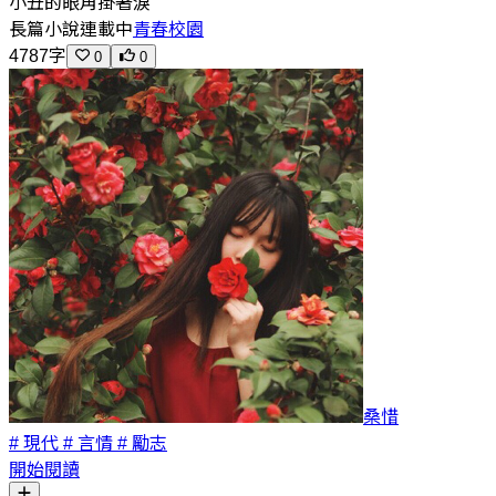
小丑的眼角掛著淚
長篇小說
連載中
青春校園
4787字
0
0
桑惜
# 現代
# 言情
# 勵志
開始閱讀