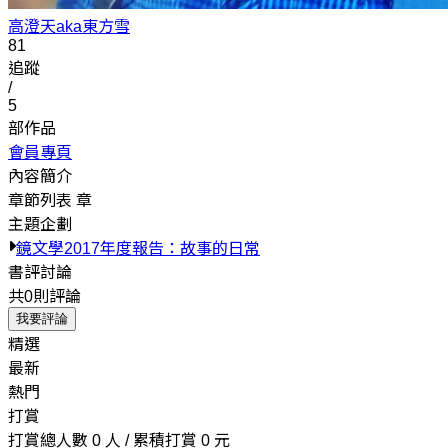
高澄天aka東方雪
81
追蹤
/
5
部作品
會員專頁
內容簡介
章節列表
章
主題企劃
鏡文學2017年度報告：故事的日常
書評討論
共0則評論
我要評論
精選
最新
熱門
打賞
打賞總人數 0 人 / 累積打賞 0 元