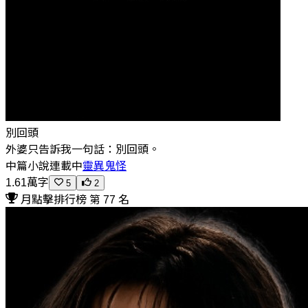
別回頭
外婆只告訴我一句話：別回頭。
中篇小說
連載中
靈異鬼怪
1.61萬字
5
2
月點擊排行榜 第 77 名