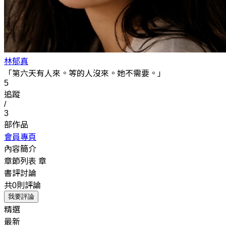
林郁真
「第六天有人來。等的人沒來。她不需要。」
5
追蹤
/
3
部作品
會員專頁
內容簡介
章節列表
章
書評討論
共0則評論
我要評論
精選
最新