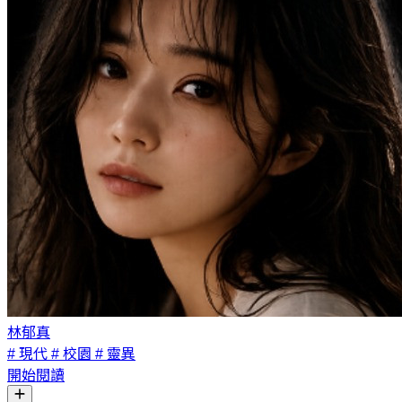
林郁真
# 現代
# 校園
# 靈異
開始閱讀