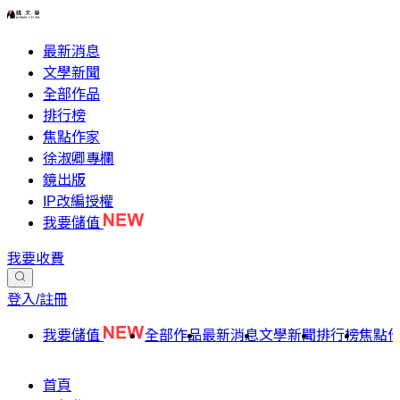
最新消息
文學新聞
全部作品
排行榜
焦點作家
徐淑卿專欄
鏡出版
IP改編授權
我要儲值
我要收費
登入/註冊
我要儲值
全部作品
最新消息
文學新聞
排行榜
焦點
首頁