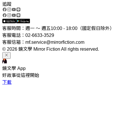
追蹤
客服時間：週一 ～ 週五10:00 - 18:00（國定假日除外）
客服電話：02-6633-3529
客服信箱：mf.service@mirrorfiction.com
© 2026 鏡文學 Mirror Fiction All rights reserved.
鏡文學 App
好故事從這裡開始
下載