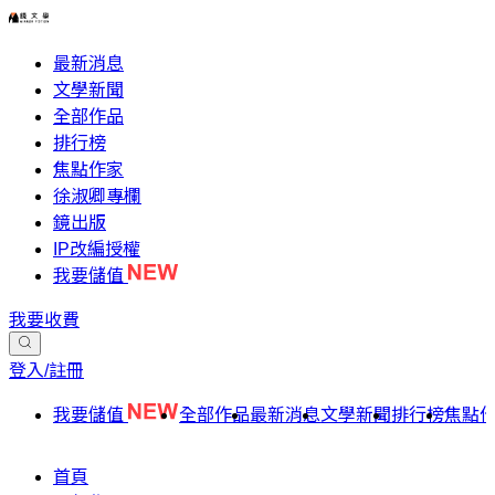
最新消息
文學新聞
全部作品
排行榜
焦點作家
徐淑卿專欄
鏡出版
IP改編授權
我要儲值
我要收費
登入/註冊
我要儲值
全部作品
最新消息
文學新聞
排行榜
焦點
首頁