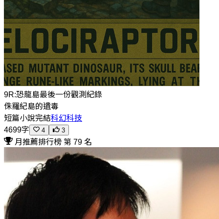
9R:恐龍島最後一份觀測紀錄
侏羅紀島的遺毒
短篇小說
完結
科幻科技
4699字
4
3
月推薦排行榜 第 79 名