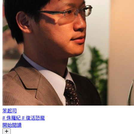
笨起司
# 侏羅紀
# 復活恐龍
開始閱讀