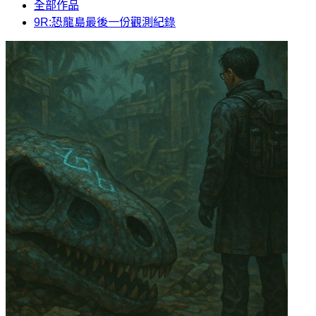
全部作品
9R:恐龍島最後一份觀測紀錄