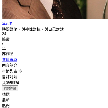
笨起司
時間對賭，與神性對抗，與自己對話
24
追蹤
/
11
部作品
會員專頁
內容簡介
章節列表
章
書評討論
共0則評論
我要評論
精選
最新
熱門