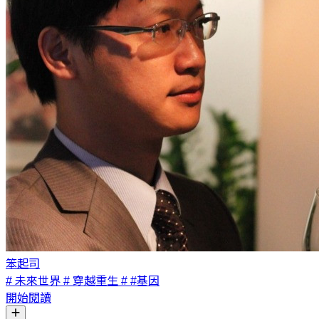
笨起司
# 未來世界
# 穿越重生
# #基因
開始閱讀