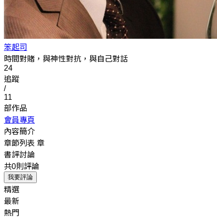
笨起司
時間對賭，與神性對抗，與自己對話
24
追蹤
/
11
部作品
會員專頁
內容簡介
章節列表
章
書評討論
共0則評論
我要評論
精選
最新
熱門