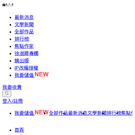
最新消息
文學新聞
全部作品
排行榜
焦點作家
徐淑卿專欄
鏡出版
IP改編授權
我要儲值
我要收費
登入/註冊
我要儲值
全部作品
最新消息
文學新聞
排行榜
焦點
首頁