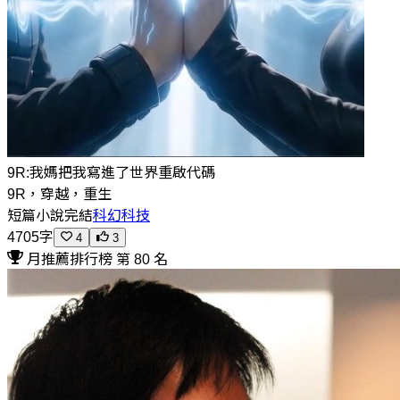
9R:我媽把我寫進了世界重啟代碼
9R，穿越，重生
短篇小說
完結
科幻科技
4705字
4
3
月推薦排行榜 第 80 名